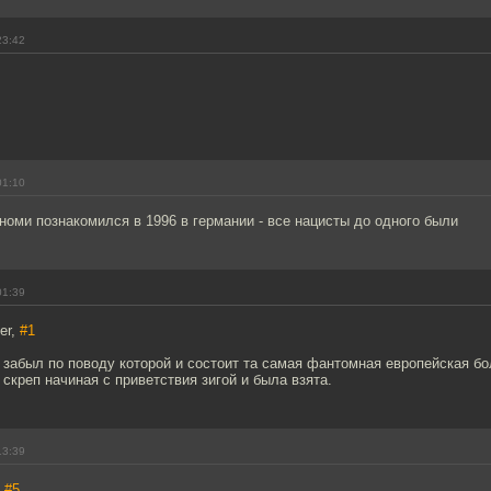
23:42
01:10
оми познакомился в 1996 в германии - все нацисты до одного были
01:39
er,
#1
забыл по поводу которой и состоит та самая фантомная европейская бо
скреп начиная с приветствия зигой и была взята.
13:39
,
#5