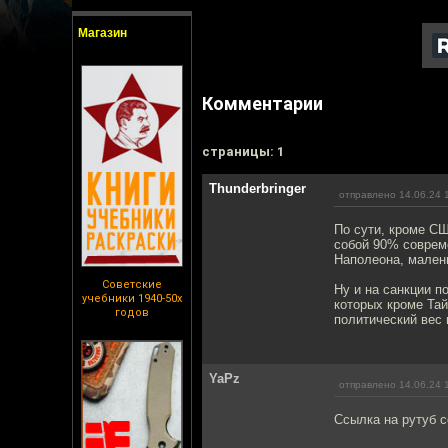
Магазин
Комментарии
cтраницы: 1
Thunderbringer
отправлено 14.06.24 
По сути, кроме СШ
собой 90% совреме
Наполеона, мален
Советские
Ну и на санкции п
учебники 1940-50х
которых кроме Тай
годов
политический вес 
YaPz
отправлено 14.06.24 
Ссылка на рутуб с