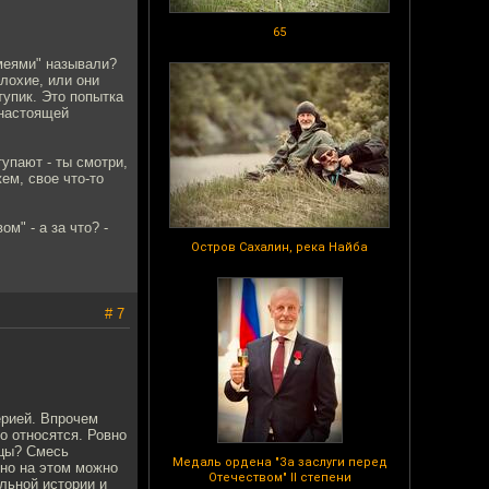
65
омеями" называли?
лохие, или они
тупик. Это попытка
 настоящей
тупают - ты смотри,
жем, свое что-то
м" - а за что? -
Остров Сахалин, река Найба
# 7
ерией. Впрочем
о относятся. Ровно
мцы? Смесь
Медаль ордена "За заслуги перед
нно на этом можно
Отечеством" II степени
льной истории и