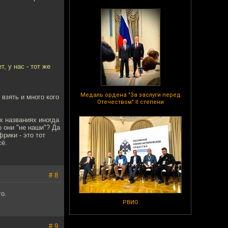
т, у нас - тот же
Медаль ордена "За заслуги перед
взять и много кого
Отечеством" II степени
х названиях иногда
о они "не наши"? Да
рики - это тот
сё.
# 8
о.
РВИО
# 9