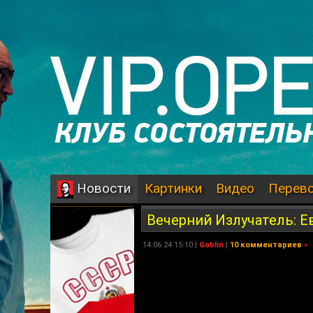
Картинки
Видео
Перев
Новости
Вечерний Излучатель: Е
14.06.24 15:10 |
Goblin
|
10 комментариев
»