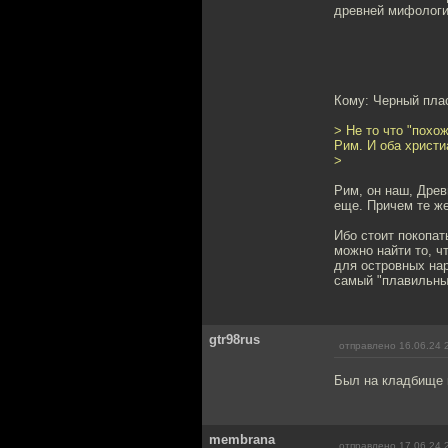
древней мифологии
Кому: Черный пла
> Не то что "похож
Рим. И оба христи
>
Рим, он наш, Древ
еще. Причем те же
Ибо стоит покопат
можно найти то, ч
для островных нар
самый "плавильный
gtr98rus
отправлено 16.06.24 
Был на кладбище в
membrana
отправлено 17.06.24 