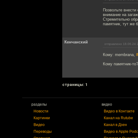
Позвольте внести 
внимание на зага
Стремительно обр
памятник, тут же 
Кенчанский
отправлено 18.06.24 
Кому: membrana,
Кому памятник-то
cтраницы: 1
разделы
видео
Новости
Видео в Контакте
Картинки
Канал на Rutube
Видео
Канал в Дзен
Переводы
Видео в Apple Podc