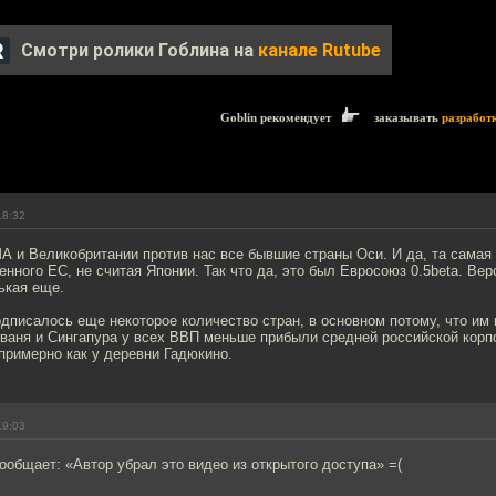
Смотри ролики Гоблина на
канале Rutube
Goblin рекомендует
заказывать
разработ
18:32
А и Великобритании против нас все бывшие страны Оси. И да, та сама
нного ЕС, не считая Японии. Так что да, это был Евросоюз 0.5beta. Вер
ькая еще.
одписалось еще некоторое количество стран, в основном потому, что им 
ваня и Сингапура у всех ВВП меньше прибыли средней российской корпо
примерно как у деревни Гадюкино.
19:03
ообщает: «Автор убрал это видео из открытого доступа» =(