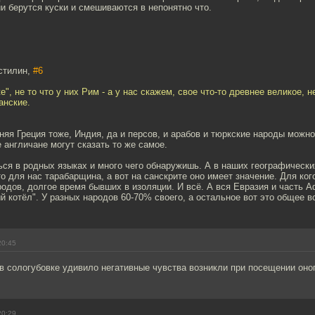
 берутся куски и смешиваются в непонятно что.
стилин,
#6
е", не то что у них Рим - а у нас скажем, свое что-то древнее великое, не
анские.
няя Греция тоже, Индия, да и персов, и арабов и тюркские народы можно 
 англичане могут сказать то же самое.
ься в родных языках и много чего обнаружишь. А в наших географически
то для нас тарабарщина, а вот на санскрите оно имеет значение. Для ког
одов, долгое время бывших в изоляции. И всё. А вся Евразия и часть Аф
 котёл". У разных народов 60-70% своего, а остальное вот это общее в
20:45
 сологубовке удивило негативные чувства возникли при посещении оног
20:29