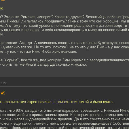
ию
о? Это анти-Римская империя? Какая-то другая? Византийцы себя не "р
ьим Римом" ли пытались продвинуть? Я не к тому что они хорошие, мы п
е. А к тому что такой уровень понимания реальности и истории ведет в 
ть на наших и ненаших, и себя позиционировать в мире на основе самой
и.
они плохие. Ага, да. А начинаешь копать то за что наши булкохрусты выс
буквально тот же. Не то что "похоже", не то что у них Рим - а у нас ска
ет, у нас - тот же Рим. И оба христианские.
я "борьба", все то же, под копирку. "мы боремся с заподнопоклонничество
- опять тот же Рим и Запад. Да сколько ж можно.
03:22
,
#5
ть фашистских скреп начиная с приветствия зигой и была взята.
сть, что 90% запада - это потомки варваров, воевавших с Римской Имп
и со свастикой и с приплетанием ариев. К которым конечно немцы немног
о и мы - через индо-европейских предков. Да и кто собственно такие не
нских и еще каких племен с немалой долей евреев-ашкеназов? Собстве
изма - формирование синтетической фантастической хрени, когда из реа