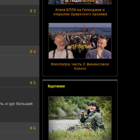
Атака БПЛА на Геленджик и
# 3
открытие Ормузского пролива
# 4
Клеопатра, часть 2: финансовое
болото
# 5
Картинки
ль и где большая
# 6