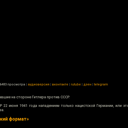
6483 просмотра
|
аудиоверсия
|
вконтакте
|
rutube
|
дзен
|
telegram
авшие на стороне Гитлера против СССР.
Р 22 июня 1941 года нападением только нацистской Германии, или э
за.
ский формат»