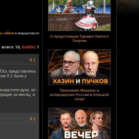
ку сайтов
в megagroup.ru
О предстоящем Турнире Святого
Георгия
всего: 10,
Goblin
: 1
# 1
я Ось представляла
сия 0.1 была у
выкрутили руки, из
Признание Меркель и
рации за месяц, а
возвращение России в большой
спорт
# 2