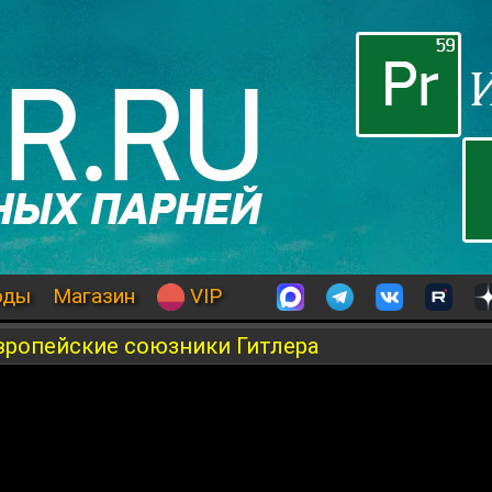
оды
Магазин
VIP
вропейские союзники Гитлера