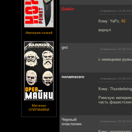
Goblin
отправлено 14.06.24 
Кому: YaPz,
#2
вернул
Империя ножей
gez
отправлено 15.06.24 
с немецкими румын
nonamezero
отправлено 15.06.24 
Кому: Thunderbring
Римскую империю 
часть фашистских 
Магазин
ОПЕРМАЙКИ
Черный
отправлено 15.06.24 
пластилин
Кому: nonamezero