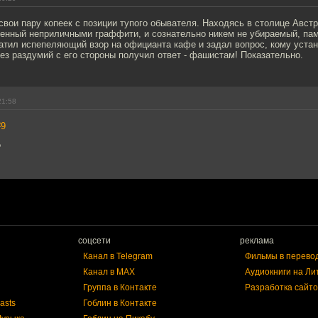
свои пару копеек с позиции тупого обывателя. Находясь в столице Австр
женный неприличными граффити, и сознательно никем не убираемый, пам
атил испепеляющий взор на официанта кафе и задал вопрос, кому уста
без раздумий с его стороны получил ответ - фашистам! Показательно.
21:58
#9
?
соцсети
реклама
Канал в Telegram
Фильмы в перево
Канал в MAX
Аудиокниги на Ли
Группа в Контакте
Разработка сайто
asts
Гоблин в Контакте