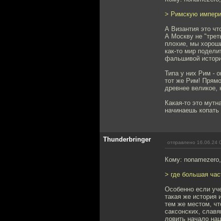
> Римскую импер
А Византия это чт
А Москву не "трет
плохие, мы хороши
как-то мир подели
фальшивой истори
Типа у них Рим - 
тот же Рим! Прямо 
древнее великое, н
Какая-то это мутна
начинаешь копать 
Thunderbringer
отправлено 16.06.24 
Кому: nonamezero
> где большая час
Особенно если уче
такая же история 
тем же местом, чт
саксонских, славя
ловить начало нац