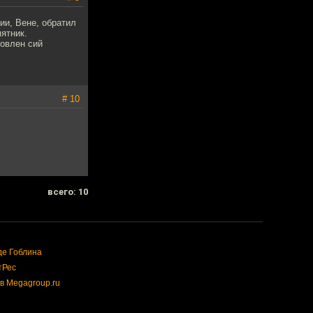
ии, Вене, обратил
ятник.
новлен сий
# 10
всего: 10
де Гоблина
тРес
в Megagroup.ru