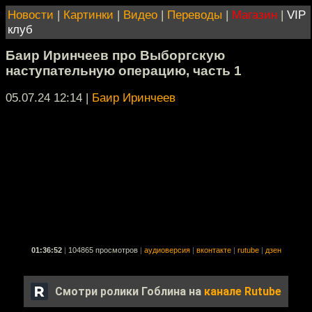
Новости
|
Картинки
|
Видео
|
Переводы
|
Магазин
|
VIP
клуб
Баир Иринчеев про Выборгскую
наступательную операцию, часть 1
05.07.24 12:14
|
Баир Иринчеев
01:36:52
|
104865 просмотров
|
аудиоверсия
|
вконтакте
|
rutube
|
дзен
Смотри ролики Гоблина на
канале Rutube