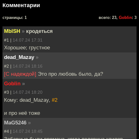
Комментарии
cтраницы: 1
всего: 23,
Goblin
: 3
MblSH
»
кродеться
#1 |
14.07.24 17:31
Хорошее; грустное
dead_Mazay
»
#2 |
14.07.24 18:16
[С надеждой]
Это про любовь было, да?
Goblin
»
#3 |
14.07.24 18:20
Кому: dead_Mazay,
#2
и про неё тоже
MaG5246
»
#4 |
14.07.24 18:45
Забавные были времена, когда половина клипов