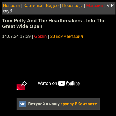
Новости
|
Картинки
|
Видео
|
Переводы
|
Магазин
|
VIP
клуб
Tom Petty And The Heartbreakers - Into The
Great Wide Open
14.07.24 17:29
|
Goblin
|
23 комментария
Вступай в нашу
группу ВКонтакте