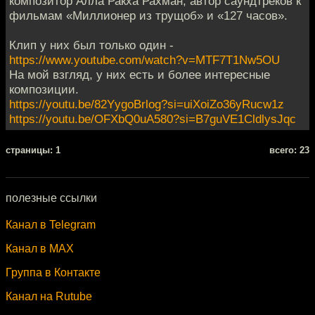
композитор Алла Ракха Рахман, автор саундтреков к
фильмам «Миллионер из трущоб» и «127 часов».
Клип у них был только один -
https://www.youtube.com/watch?v=MTF7T1Nw5OU
На мой взгляд, у них есть и более интересные
композиции.
https://youtu.be/82YygoBrlog?si=uiXoiZo36yRucw1z
https://youtu.be/OFXbQ0uA580?si=B7guVE1CldlysJqc
cтраницы: 1
всего: 23
полезные ссылки
Канал в Telegram
Канал в MAX
Группа в Контакте
Канал на Rutube