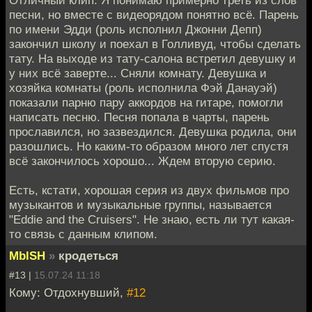
Отличный клип. Я понимаю примерно треть из слов
песни, но вместе с видеорядом понятно всё. Парень
по имени Эдди (роль исполнил Джонни Депп)
закончил школу и поехал в Голливуд, чтобы сделать
тату. На выходе из тату-салона встретил девушку и
у них всё заверте... Сняли комнату. Девушка и
хозяйка комнаты (роль исполнила Фэй Данауэй)
показали парню пару аккордов на гитаре, помогли
написать песню. Песня попала в чарты, парень
прославился, но зазвездился. Девушка родила, они
разошлись. Но каким-то образом много лет спустя
всё закончилось хорошо... Ждем вторую серию.
Есть, кстати, хорошая серия из двух фильмов про
музыкантов и музыкальные группы, называется
"Eddie and the Cruisers". Не знаю, есть ли тут какая-
то связь с данным клипом.
MblSH
»
кродеться
#13 |
15.07.24 11:18
Кому: Отдохнувший,
#12