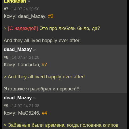
Landadan
»
#7 |
14.07.24 20:56
Кому: dead_Mazay,
#2
>
[С надеждой]
Это про любовь было, да?
And they all lived happily ever after!
dead_Mazay
»
#8 |
14.07.24 21:28
Кому: Landadan,
#7
> And they all lived happily ever after!
Это даже я разобрал и перевел!!!
dead_Mazay
»
#9 |
14.07.24 21:38
Кому: MaG5246,
#4
> Забавные были времена, когда половина клипов