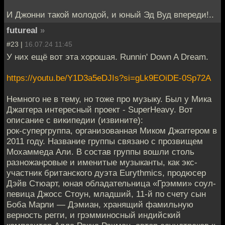
И Джонни такой молодой, и юный Эд Вуд впереди!..
futureal
»
#23 |
16.07.24 11:45
У них ещё вот эта хорошая. Runnin' Down A Dream.
https://youtu.be/Y1D3a5eDJIs?si=gLk9EOiDE-0Sp72A
Немного не в тему, но тоже про музыку. Был у Мика
Джаггера интересный проект - SuperHeavy. Вот
описание с википедии (извините):
рок-супергруппа, организованная Миком Джаггером в
2011 году. Название группы связано с прозвищем
Мохаммеда Али. В состав группы вошли столь
разножанровые и именитые музыканты, как экс-
участник британского дуэта Eurythmics, продюсер
Дэйв Стюарт, юная обладательница «Грэмми» соул-
певица Джосс Стоун, младший, 11-й по счету сын
Боба Марли — Дэмиан, хранящий фамильную
верность регги, и грэмминосный индийский