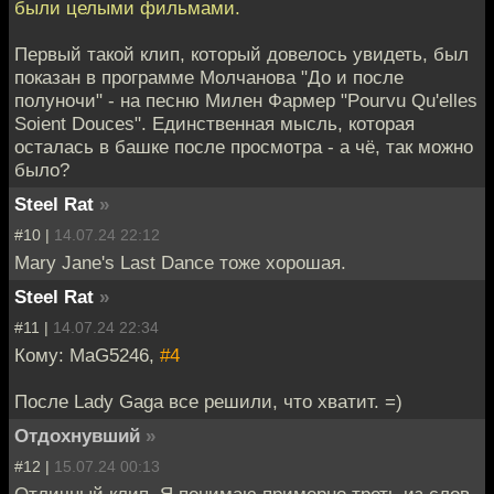
были целыми фильмами.
Первый такой клип, который довелось увидеть, был
показан в программе Молчанова "До и после
полуночи" - на песню Милен Фармер "Pourvu Qu'elles
Soient Douces". Единственная мысль, которая
осталась в башке после просмотра - а чё, так можно
было?
Steel Rat
»
#10 |
14.07.24 22:12
Mary Jane's Last Dance тоже хорошая.
Steel Rat
»
#11 |
14.07.24 22:34
Кому: MaG5246,
#4
После Lady Gaga все решили, что хватит. =)
Отдохнувший
»
#12 |
15.07.24 00:13