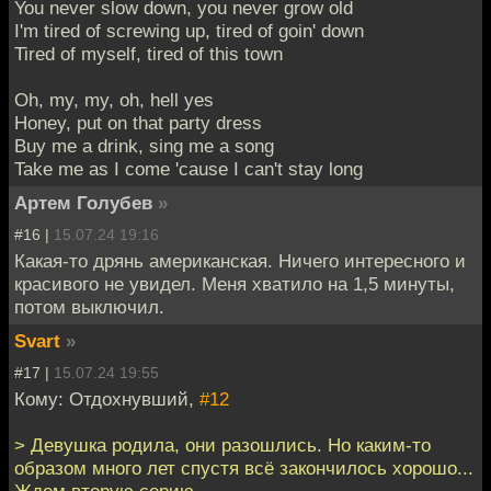
You never slow down, you never grow old
I'm tired of screwing up, tired of goin' down
Tired of myself, tired of this town
Oh, my, my, oh, hell yes
Honey, put on that party dress
Buy me a drink, sing me a song
Take me as I come 'cause I can't stay long
Артем Голубев
»
#16 |
15.07.24 19:16
Какая-то дрянь американская. Ничего интересного и
красивого не увидел. Меня хватило на 1,5 минуты,
потом выключил.
Svart
»
#17 |
15.07.24 19:55
Кому: Отдохнувший,
#12
> Девушка родила, они разошлись. Но каким-то
образом много лет спустя всё закончилось хорошо...