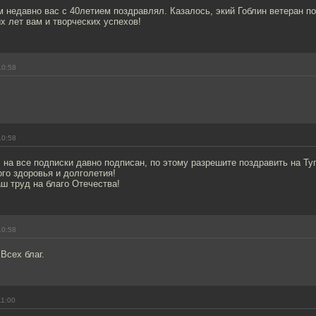
м недавно вас с 40летием поздравлял. Казалось, экий Гоблин ветеран п
х лет вам и творческих успехов!
10:58
10:58
на все подписки давно подписан, по этому разрешите поздравить на Ту
го здоровья и долголетия!
ш труд на благо Отечества!
10:58
Всех благ.
11:00