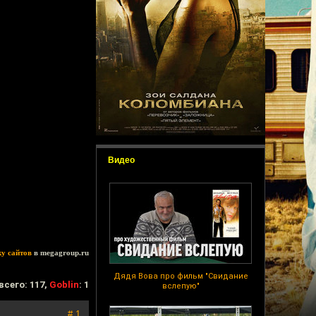
Видео
ку сайтов
в megagroup.ru
Дядя Вова про фильм "Свидание
всего: 117,
Goblin
: 1
вслепую"
# 1