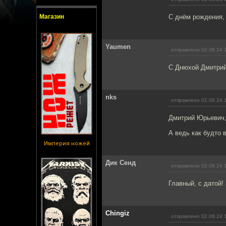
Магазин
С днём рождения,
Yaumen
отправлено 02.08.24 
С Днюхой Дмитрий 
nks
отправлено 02.08.24 
Дмитрий Юрьевич,
А ведь как будто 
Империя ножей
Дик Сенд
отправлено 02.08.24 
Главный, с датой!
Chingiz
отправлено 02.08.24 