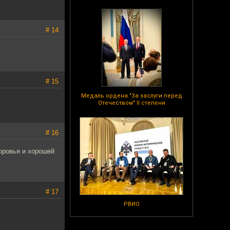
# 14
# 15
Медаль ордена "За заслуги перед
Отечеством" II степени
# 16
оровья и хорошей
# 17
РВИО