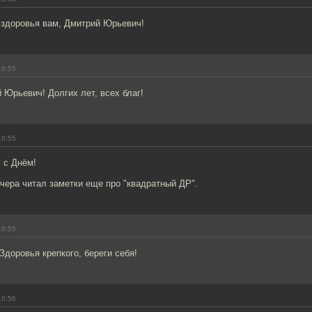
 здоровья вам, Дмитрий Юрьевич!
10:55
Юрьевич! Долгих лет, всех благ!
10:55
 с Днём!
вчера читал заметки еще про "квадратный ДР".
10:55
 Здоровья крепкого, береги себя!
10:56