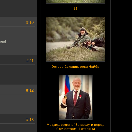
65
# 10
ыло!
# 11
Остров Сахалин, река Найба
# 12
# 13
Медаль ордена "За заслуги перед
Отечеством" II степени