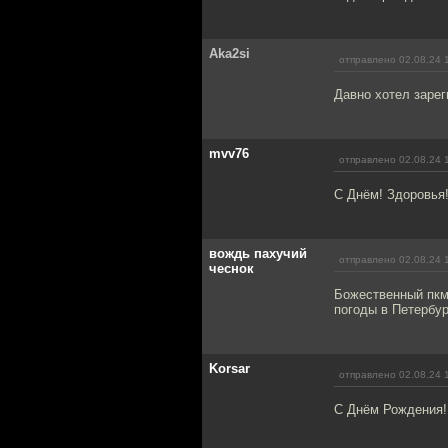
Aka2si
отправлено 02.08.24 
Давно хотел зарег
mvv76
отправлено 02.08.24 
С Днём! Здоровья
вождь пахучий
отправлено 02.08.24 
чеснок
Божественный пкм
погоды в Петербур
Korsar
отправлено 02.08.24 
С Днём Рождения! 