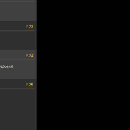
# 23
# 24
аботка!
# 25