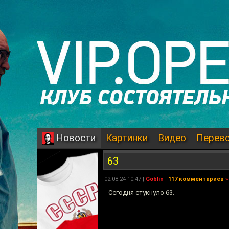
Картинки
Видео
Перев
Новости
63
02.08.24 10:47 |
Goblin
|
117 комментариев
»
Сегодня стукнуло 63.