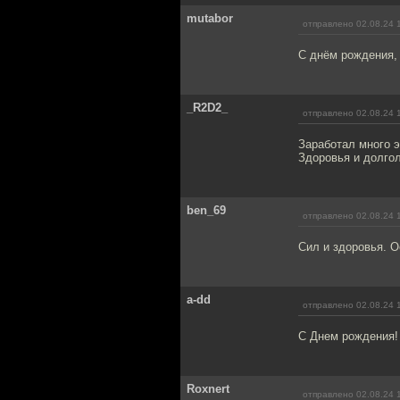
mutabor
отправлено 02.08.24 
С днём рождения,
_R2D2_
отправлено 02.08.24 
Заработал много э
Здоровья и долгол
ben_69
отправлено 02.08.24 
Сил и здоровья. О
a-dd
отправлено 02.08.24 
С Днем рождения! 
Roxnert
отправлено 02.08.24 