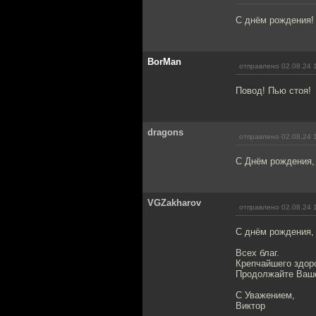
С днём рождения! 
BorMan
отправлено 02.08.24 
Повод! Пью стоя!
dragons
отправлено 02.08.24 
С Днём рождения, 
VGZakharov
отправлено 02.08.24 
С днём рождения,
Всех благ.
Крепчайшего здор
Продолжайте Ваше
С Уважением,
Виктор