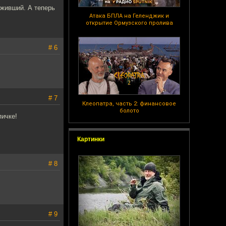
оживший. А теперь
Атака БПЛА на Геленджик и
открытие Ормузского пролива
# 6
# 7
Клеопатра, часть 2: финансовое
болото
пичке!
Картинки
# 8
# 9