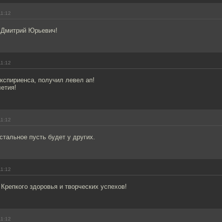
11:12
 Дмитрий Юрьевич!
11:12
кспириенса, получил левел ап!
етия!
11:12
стальное пусть будет у других.
11:12
Крепкого здоровья и творческих успехов!
11:12