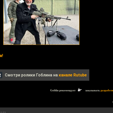
а!
Смотри ролики Гоблина на
канале Rutube
Goblin рекомендует
заказывать
разработ
10:53