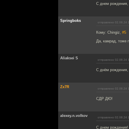
С днем рождения, 
Springboks
отправлено 02.08.24 
Кому: Chingiz,
#5
Да, камрад, тоже 
Aliaksei S
отправлено 02.08.24 
С днём рождения,
Zx7R
отправлено 02.08.24 
СДР ДЮ!
alexey.n.volkov
отправлено 02.08.24 
С днем рождения! 