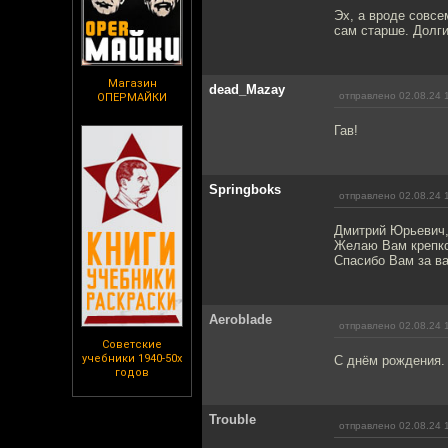
Эх, а вроде совсе
сам старше. Долги
Магазин
dead_Mazay
отправлено 02.08.24 
ОПЕРМАЙКИ
Гав!
Springboks
отправлено 02.08.24 
Дмитрий Юрьевич, 
Желаю Вам крепко
Спасибо Вам за ва
Aeroblade
отправлено 02.08.24 
Советские
учебники 1940-50х
С днём рождения. 
годов
Trouble
отправлено 02.08.24 