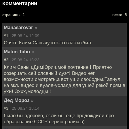
Комментарии
cтраницы: 1
всего: 5
Manasarovar
»
#1 |
25.08.24 12:09
Опять Клим Санычу кто-то глаз избил.
Malon Taho
»
#2 |
25.08.24 16:23
Клим Саныч,ДимЮрич,моё почтение ! Приятно
созерцать сей слсвный дуэт! Видео нет
возможности смотреть,а вот уши свободны.Тапнул
на вкл. видео и вуаля-услада для ушей рекой прям в
ухи! Эххх,молодцы !
Дед Мороз
»
#3 |
25.08.24 18:14
было бы здорово, если бы еще продождили про
образование СССР серию роликов)