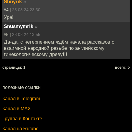
Shnyrik
»
#4 |
25.08.24 23:30
Ура!
Snusmymrik
»
#5 |
28.08.24 13:55
Да-да, с нетерпением ждём начала рассказов о
взаимной народной резьбе по английскому
гинекологическому древу!!!
cтраницы: 1
всего: 5
полезные ссылки
Канал в Telegram
Канал в MAX
Группа в Контакте
Канал на Rutube