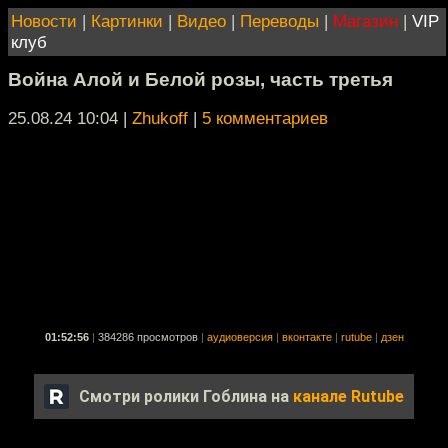
Новости
|
Картинки
|
Видео
|
Переводы
|
Магазин
|
VIP
клуб
Война Алой и Белой розы, часть третья
25.08.24 10:04
|
Zhukoff
|
5 комментариев
01:52:56
|
384286 просмотров
|
аудиоверсия
|
вконтакте
|
rutube
|
дзен
Смотри ролики Гоблина на
канале Rutube