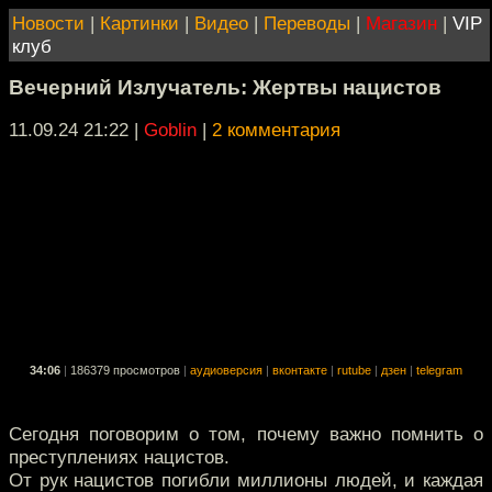
Новости
|
Картинки
|
Видео
|
Переводы
|
Магазин
|
VIP
клуб
Вечерний Излучатель: Жертвы нацистов
11.09.24 21:22
|
Goblin
|
2 комментария
34:06
|
186379 просмотров
|
аудиоверсия
|
вконтакте
|
rutube
|
дзен
|
telegram
Сегодня поговорим о том, почему важно помнить о
преступлениях нацистов.
От рук нацистов погибли миллионы людей, и каждая