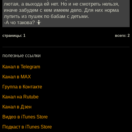
лютая, а выхода ей нет. Но и не смотреть нельзя,
иначе забудем с кем имеем дело. Для них норма
лупить из пушек по бабам с детьми.
-А чо такова? 🤷
cтраницы: 1
всего: 2
полезные ссылки
Канал в Telegram
Канал в MAX
Группа в Контакте
Канал на Rutube
Канал в Дзен
Видео в iTunes Store
Подкаст в iTunes Store