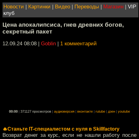
Новости
|
Картинки
|
Видео
|
Переводы
|
Магазин
|
VIP
клуб
Цена апокалипсиса, гнев древних богов,
секретный пакет
12.09.24 08:08
|
Goblin
|
1 комментарий
00:00
|
371127 просмотров
|
аудиоверсия
|
вконтакте
|
rutube
|
дзен
|
youtube
🔥Станьте IT-специалистом с нуля в Skillfactory
Возврат денег за курс, если не нашли работу после