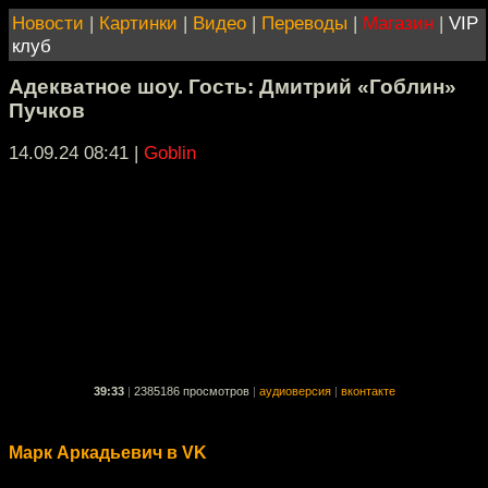
Новости
|
Картинки
|
Видео
|
Переводы
|
Магазин
|
VIP
клуб
Адекватное шоу. Гость: Дмитрий «Гоблин»
Пучков
14.09.24 08:41
|
Goblin
39:33
|
2385186 просмотров
|
аудиоверсия
|
вконтакте
Марк Аркадьевич в VK