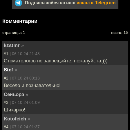
Подписывайся на наш
канал в Telegram
Комментарии
cтраницы: 1
всего: 15
kzstmr
»
#1 |
06.10.24 21:48
Стоматологов не запрещайте, пожалуйста.)))
Stef
»
#2 |
07.10.24 00:13
Весело и познавательно!
Сеньора
»
#3 |
07.10.24 01:09
Шикарно!
Kotofeich
»
#4 |
07.10.24 01:37