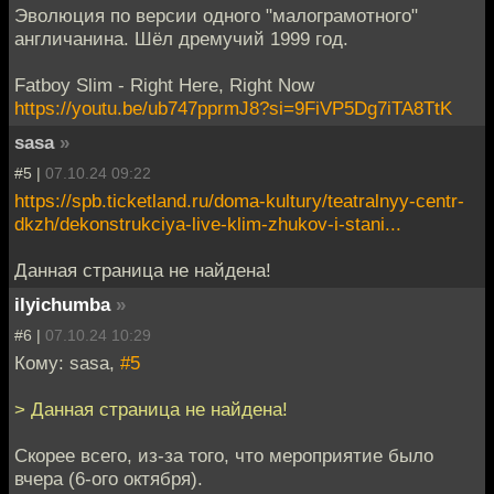
Эволюция по версии одного "малограмотного"
англичанина. Шёл дремучий 1999 год.
Fatboy Slim - Right Here, Right Now
https://youtu.be/ub747pprmJ8?si=9FiVP5Dg7iTA8TtK
sasa
»
#5 |
07.10.24 09:22
https://spb.ticketland.ru/doma-kultury/teatralnyy-centr-
dkzh/dekonstrukciya-live-klim-zhukov-i-stani...
Данная страница не найдена!
ilyichumba
»
#6 |
07.10.24 10:29
Кому: sasa,
#5
> Данная страница не найдена!
Скорее всего, из-за того, что мероприятие было
вчера (6-ого октября).