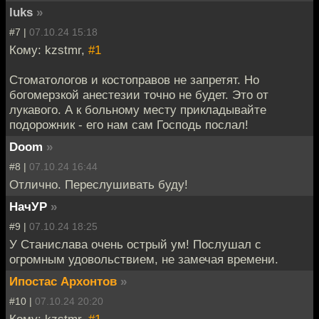
luks
»
#7 |
07.10.24 15:18
Кому: kzstmr,
#1
Стоматологов и костоправов не запретят. Но
богомерзкой анестезии точно не будет. Это от
лукавого. А к больному месту прикладывайте
подорожник - его нам сам Господь послал!
Doom
»
#8 |
07.10.24 16:44
Отлично. Переслушивать буду!
НачУР
»
#9 |
07.10.24 18:25
У Станислава очень острый ум! Послушал с
огромным удовольствием, не замечая времени.
Ипостас Архонтов
»
#10 |
07.10.24 20:20