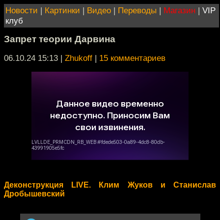
Новости
|
Картинки
|
Видео
|
Переводы
|
Магазин
|
VIP
клуб
Запрет теории Дарвина
06.10.24 15:13
|
Zhukoff
|
15 комментариев
Деконструкция LIVE. Клим Жуков и Станислав
Дробышевский