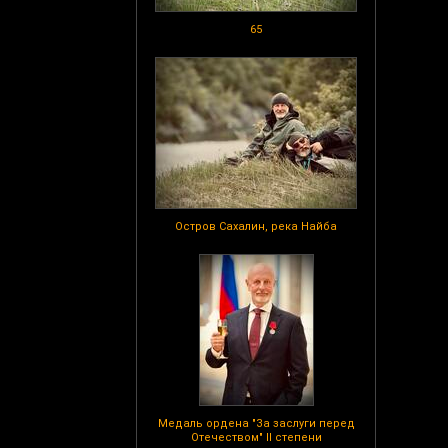
65
Остров Сахалин, река Найба
Медаль ордена "За заслуги перед
Отечеством" II степени