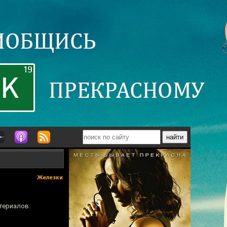
Железки
териалов.