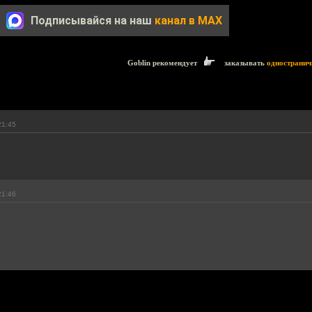
Подписывайся на наш
канал в MAX
Goblin рекомендует
заказывать
одностранич
21:45
21:46