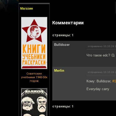
Магазин
Комментарии
cтраницы: 1
Bulldozer
отправлено 10.10.24 
Что такое edc? 🤔
Merlin
отправлено 10.10.24 
Советские
учебники 1940-50х
годов
Кому: Bulldozer,
#1
Everyday carry
cтраницы: 1