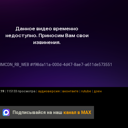
:19
|
115133 просмотра
|
аудиоверсия
|
вконтакте
|
rutube
|
дзен
Подписывайся на наш
канал в MAX