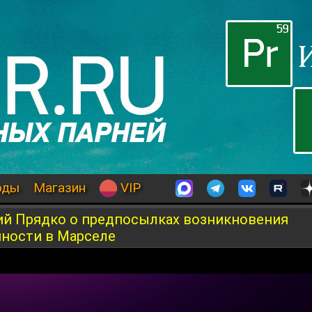
оды
Магазин
VIP
рий Прядко о предпосылках возникновения
пности в Марселе