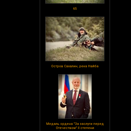
65
Остров Сахалин, река Найба
Медаль ордена "За заслуги перед
Отечеством" II степени