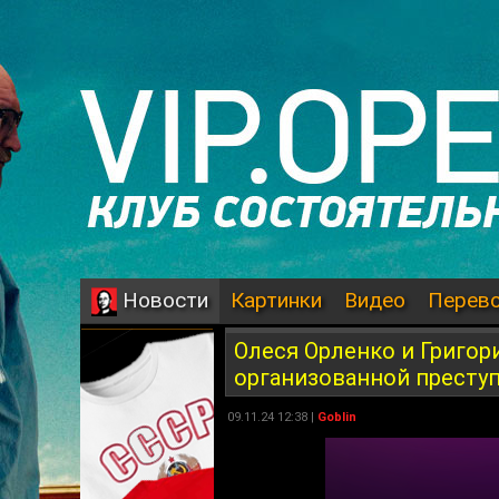
Картинки
Видео
Перев
Новости
Олеся Орленко и Григо
организованной престу
09.11.24 12:38 |
Goblin