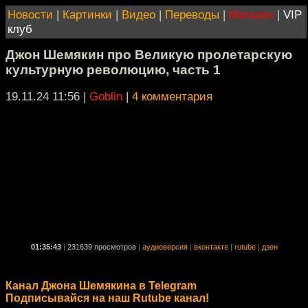
Новости
|
Картинки
|
Видео
|
Переводы
|
Магазин
|
VIP
клуб
Джон Шемякин про Великую пролетарскую
культурную революцию, часть 1
19.11.24 11:56
|
Goblin
|
4 комментария
01:35:43
|
231639 просмотров
|
аудиоверсия
|
вконтакте
|
rutube
|
дзен
Канал Джона Шемякина в Telegram
Подписывайся на наш Rutube канал!