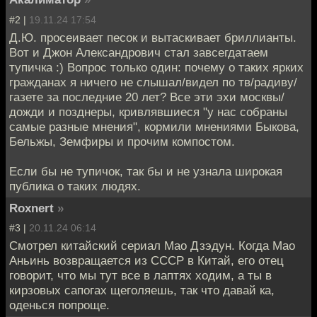
#2 |
19.11.24 17:54
Д.Ю. просеивает песок и вытаскивает бриллианты.
Вот и Джон Александрович стал завсегдатаем
тупичка :) Вопрос только один: почему о таких ярких
гражданах я ничего не слышал/видел по тв/радиву/
газете за последние 20 лет? Все эти эхи москвы/
дожди и позднеры, кривлявшиеся "у нас собраны
самые разные мнения", кормили мнениями Быкова,
Бельжы, Земфиры и прочим компостом.
Если бы не тупичок, так бы и не узнала широкая
публика о таких людях.
Roxnert
»
#3 |
20.11.24 06:14
Смотрел китайский сериал Мао Дзэдун. Когда Мао
Аньинь возвращается из СССР в Китай, его отец
говорит, что мы тут все в лаптях ходим, а ты в
кирзовых сапогах щеголяешь, так что давай ка,
оденься попроще.