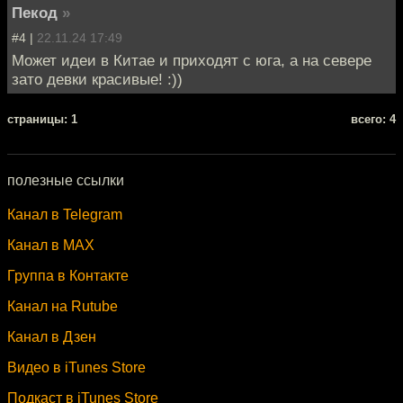
Пекод
»
#4 |
22.11.24 17:49
Может идеи в Китае и приходят с юга, а на севере
зато девки красивые! :))
cтраницы: 1
всего: 4
полезные ссылки
Канал в Telegram
Канал в MAX
Группа в Контакте
Канал на Rutube
Канал в Дзен
Видео в iTunes Store
Подкаст в iTunes Store