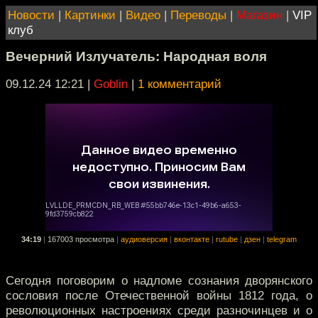
Новости
|
Картинки
|
Видео
|
Переводы
|
Магазин
|
VIP
клуб
Вечерний Излучатель: Народная воля
09.12.24 12:21
|
Goblin
|
1 комментарий
34:19
|
167003 просмотра
|
аудиоверсия
|
вконтакте
|
rutube
|
дзен
|
telegram
Сегодня поговорим о надломе сознания дворянского
сословия после Отечественной войны 1812 года, о
революционных настроениях среди разночинцев и о