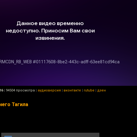
16
|
94504 просмотра
|
аудиоверсия
|
вконтакте
|
rutube
|
дзен
него Тагила