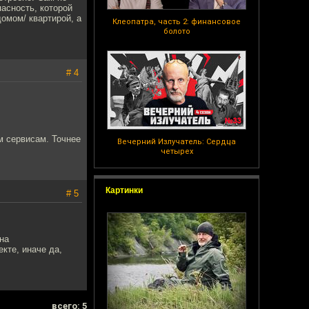
пасность, которой
омом/ квартирой, а
Клеопатра, часть 2: финансовое
болото
# 4
м сервисам. Точнее
Вечерний Излучатель: Сердца
четырех
Картинки
# 5
на
кте, иначе да,
всего: 5