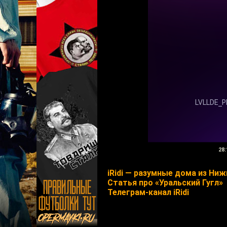
28:
iRidi — разумные дома из Ниж
Статья про «Уральский Гугл»
Телеграм-канал iRidi