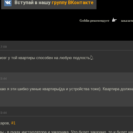
Вступай в нашу
группу ВКонтакте
Goblin рекомендует
заказат
17:09
мозг у той квартиры способен на любую подлость👆.
23:44
аю я эти шибко умные квартиры(да и устройства тоже). Квартира должн
23:44
каров,
#1
ры - в руках инсталлятора и заказчика. Что будет заказано, то и будет н