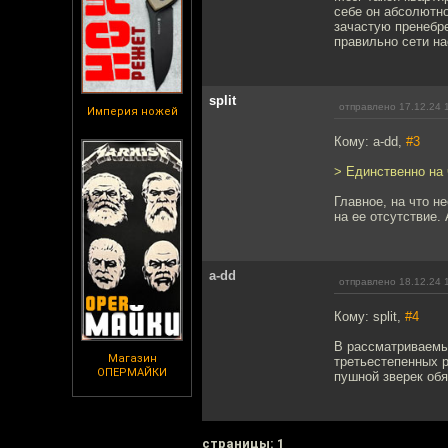
себе он абсолютно
зачастую пренебре
правильно сети на
split
отправлено 17.12.24 
Империя ножей
Кому: a-dd,
#3
> Единственно на 
Главное, на что н
на ее отсутствие.
a-dd
отправлено 18.12.24 
Кому: split,
#4
В рассматриваемы
Магазин
третьестепенных р
ОПЕРМАЙКИ
пушной зверек обя
cтраницы: 1