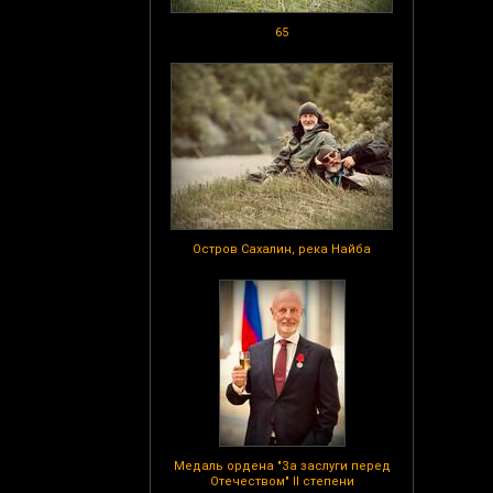
65
Остров Сахалин, река Найба
Медаль ордена "За заслуги перед
Отечеством" II степени