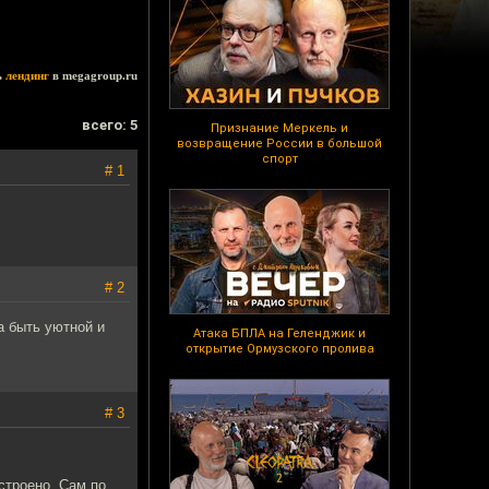
ь
лендинг
в megagroup.ru
всего: 5
Признание Меркель и
возвращение России в большой
спорт
# 1
# 2
а быть уютной и
Атака БПЛА на Геленджик и
открытие Ормузского пролива
# 3
астроено. Сам по