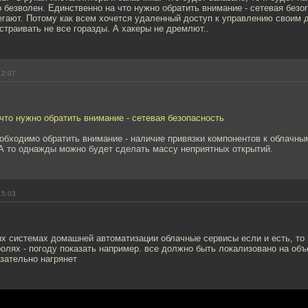
 безволен. Единственно на что нужно обратить внимание - сетевая безо
гают. Потому как всем хочется удаленный доступ к управлению своим д
страивать не все горазды. А хакеры не дремлют..
12:07
что нужно обратить внимание - сетевая безопасность
еобходимо обратить внимание - наличие привязки компонентов к облачны
 А то однажды можно будет сделать массу неприятных открытий.
15:03
х системах домашней автоматизации облачные сервисы если и есть, то 
олях - погоду показать например. все должно быть локализовано на объе
зательно нагрянет