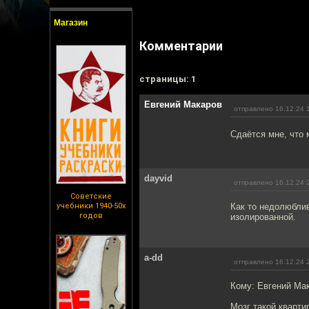
Магазин
Комментарии
cтраницы: 1
Евгений Макаров
отправлено 16.12.24 
Сдаётся мне, что 
dayvid
отправлено 16.12.24 
Советские
учебники 1940-50х
Как то недолюблив
годов
изолированной.
a-dd
отправлено 16.12.24 
Кому: Евгений Ма
Мозг такой кварти