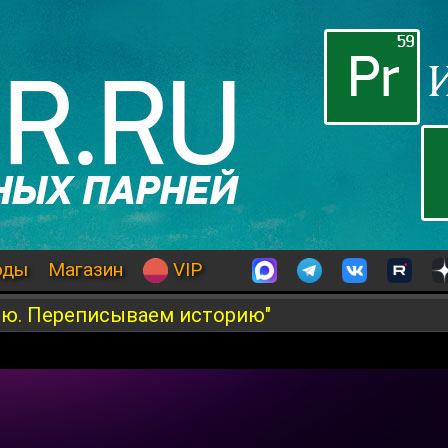
оды
Магазин
VIP
мню. Переписываем историю"