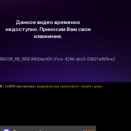
25
|
123093 просмотра
|
аудиоверсия
|
вконтакте
|
rutube
|
дзен