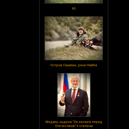
65
Остров Сахалин, река Найба
Медаль ордена "За заслуги перед
Отечеством" II степени