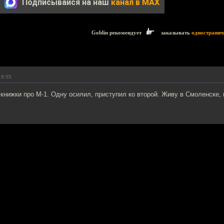
Подписывайся на наш
канал в MAX
Goblin рекомендует
заказывать
одностранич
18:55
 книжки про М-1. Одну осилил, приступил ко второй. Живу в Смоленске, 