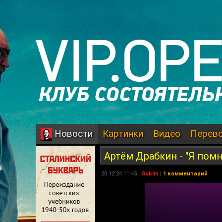
Картинки
Видео
Перев
Новости
Артём Драбкин - "Я по
20.12.24 11:45 |
Goblin
|
1 комментарий