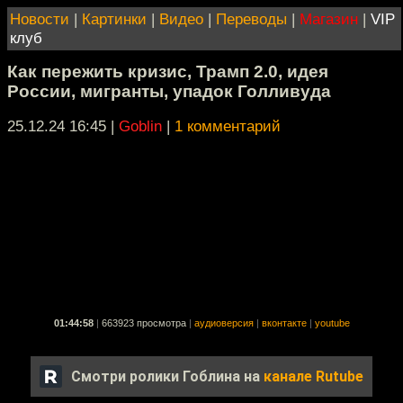
Новости
|
Картинки
|
Видео
|
Переводы
|
Магазин
|
VIP
клуб
Как пережить кризис, Трамп 2.0, идея
России, мигранты, упадок Голливуда
25.12.24 16:45
|
Goblin
|
1 комментарий
01:44:58
|
663923 просмотра
|
аудиоверсия
|
вконтакте
|
youtube
Смотри ролики Гоблина на
канале Rutube