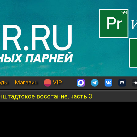
оды
Магазин
VIP
штадтское восстание, часть 3