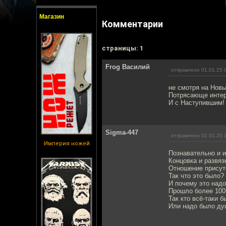
Магазин
Комментарии
cтраницы: 1
Frog Василий
отправлено 01.01.25 
не смотря на Новы
Потрясающе интер
И с Наступившим! 
Sigma-447
отправлено 02.01.25 
Империя ножей
Познавательно и и
Концовка и развяз
Отношение присут
Так что это было?
И почему это надо
Прошло более 100
Так кто всё-таки 
Или надо было душ