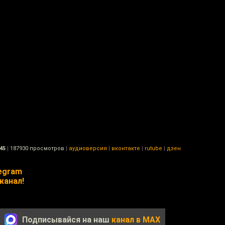
45
|
187930 просмотров
|
аудиоверсия
|
вконтакте
|
rutube
|
дзен
egram
канал!
Подписывайся на наш
канал в MAX