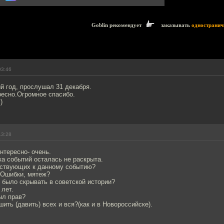
Goblin рекомендует
заказывать
одностранич
03:46
й год, прослушал 31 декабря.
есно.Огромное спасибо.
)
13:28
нтересно- очень.
ка событий осталась не раскрыта.
ствующих к данному событию?
 Ошибки, мятеж?
 было скрывать в советской истории?
 лет.
был прав?
ить (давить) всех и вся?(как и в Новороссийске).