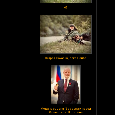
65
Остров Сахалин, река Найба
Медаль ордена "За заслуги перед
Отечеством" II степени