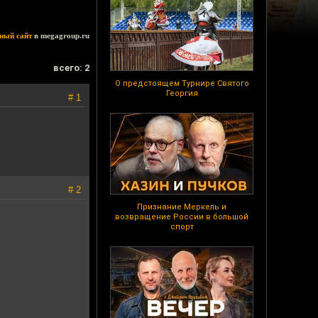
ный сайт
в megagroup.ru
всего: 2
О предстоящем Турнире Святого
Георгия
# 1
# 2
Признание Меркель и
возвращение России в большой
спорт