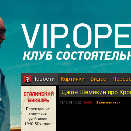
Картинки
Видео
Перев
Новости
Джон Шемякин про Крон
31.12.24 12:52 |
Goblin
|
2 комментария