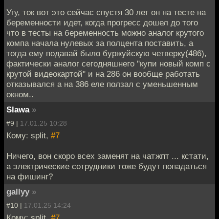
Угу, ток вот это сейчас спустя 30 лет он на тесте на
беременности идет, когда прогресс дошел до того
что в тесты на беременность можно аналог крутого
компа начала нулевых за полцента поставить, а
тогда ему подавай было буржуйскую четверку(486),
фактически аналог сегодняшнего "купи новый комп с
крутой видеокартой" и на 286 он вообще работать
отказывался а на 386 еле ползал с уменьшенным
окном..
Slawa
»
#9 |
17.01.25 10:28
Кому: split,
#7
Ничего, вон скоро всех заменят на чатжпт ... кстати,
а электрические сотрудники тоже будут попадаться
на фишинг?
gallyy
»
#10 |
17.01.25 14:24
Кому: split,
#7