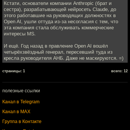
Кстати, основатели компании Anthropic (брат и
сестра), разрабатывающей нейросеть Claude, до
этого работавшие на руководящих должностях в
Open AI, ушли оттуда из-за несогласия с тем, что
эта компания стала обслуживать коммерческие
интересы MS.
И ещё. Год назад в правление Open AI вошёл
четырёхзвёздный генерал, пересевший туда из
кресла руководителя АНБ. Даже не маскируются. =)
cтраницы: 1
всего: 12
полезные ссылки
Канал в Telegram
Канал в MAX
Группа в Контакте