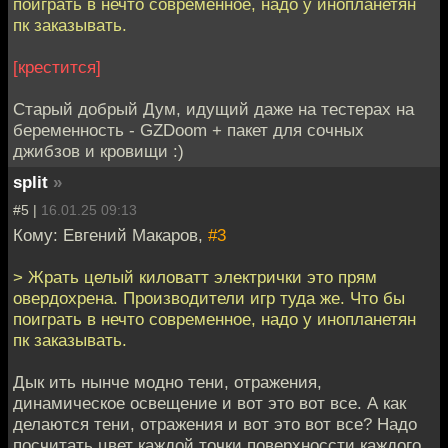
поиграть в нечто современное, надо у инопланетян
пк заказывать.
[крестится]
Старый добрый Дум, идущий даже на тестерах на
беременность - GZDoom + пакет для сочных
джибзов и кровищи :)
split
»
#5 |
16.01.25 09:13
Кому: Евгений Макаров,
#3
> Жрать целый киловатт электрички это прям
овердохрена. Производители игр туда же. Что бы
поиграть в нечто современное, надо у инопланетян
пк заказывать.
Дык ить нынче модно тени, отражения,
динамическое освещение и вот это вот все. А как
делаются тени, отражения и вот это вот все? Надо
посчитать цвет каждой точки поверхноссти каждого