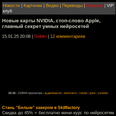
Новости
|
Картинки
|
Видео
|
Переводы
|
Магазин
|
VIP
клуб
Новые карты NVIDIA, стоп-слово Apple,
главный секрет умных нейросетей
15.01.25 20:08
|
Goblin
|
12 комментариев
15:16
|
219644 просмотра
|
аудиоверсия
|
вконтакте
|
rutube
|
дзен
|
youtube
Стань “Белым” хакером в Skillfactory
Скидка до 45% + бесплатно мини-курс по нейросетям