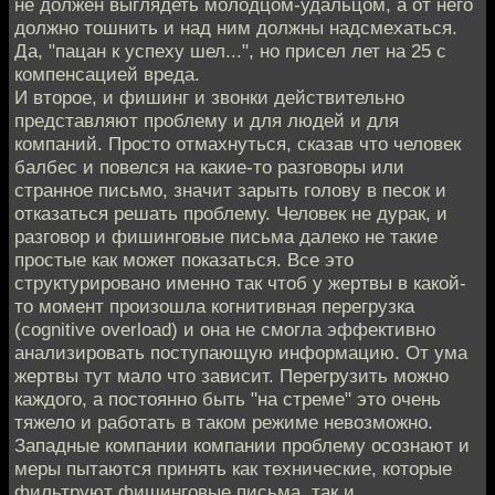
не должен выглядеть молодцом-удальцом, а от него
должно тошнить и над ним должны надсмехаться.
Да, "пацан к успеху шел...", но присел лет на 25 с
компенсацией вреда.
И второе, и фишинг и звонки действительно
представляют проблему и для людей и для
компаний. Просто отмахнуться, сказав что человек
балбес и повелся на какие-то разговоры или
странное письмо, значит зарыть голову в песок и
отказаться решать проблему. Человек не дурак, и
разговор и фишинговые письма далеко не такие
простые как может показаться. Все это
структурировано именно так чтоб у жертвы в какой-
то момент произошла когнитивная перегрузка
(cognitive overload) и она не смогла эффективно
анализировать поступающую информацию. От ума
жертвы тут мало что зависит. Перегрузить можно
каждого, а постоянно быть "на стреме" это очень
тяжело и работать в таком режиме невозможно.
Западные компании компании проблему осознают и
меры пытаются принять как технические, которые
фильтруют фишинговые письма, так и