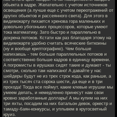
обьекта в кадре. Желательно с учетом источников
освещения (а лучше еще с учетом переотражений от
других обьектов и рассеянного света). Для этого в
видимокарту пихается хренова гора маленьких и
довольно убогоньких процессоров, которые умеют
тока математику. Зато быстро и параллельно в
дохрена потоков. Кстати как раз благодаря этому на
видимокарте удобно считать всяческие биткоины
(ну и вообще криптографию). Чем больше
напихаешь - тем больше параллельных потоков и
соответственно больше кадров в единицу времени.
А погромисты в ирушках сидят такие и думают - ты
смотри, сколько там напихано! А давайте у нас
шейдеры будут не из трех строк кода, как раньше, а
из трех тысяч ста сорока шести, да еще и в три
прохода! Тогда все поймут, какие клевые игрушки мы
умеем делать, и немедленно принесут нам свои
кровно заработанные доллары! А мы купим на них
три яхты, посадим на них батальон девок, оркестр и
тамаду-баян-конкурсы, и уплывем в кругосветный
круиз.