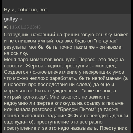
Ну и, собссно, вот.
gallyy
»
#6 |
16.01.25 23:43
Сотрудник, нажавший на фишинговую ссылку может
и не слишком умный, однако, будь он "не дурак"
результат мог бы быть точно таким же - он нажмет
на ссылку.
Меня пара моментов кольнуло. Первое, это подача
новости. Жертва - идиот, преступник - молодец.
Создается ложное впечатление у неокрепших умов
что можно неплохо заработать, быть непойманым (а
в новости про последствия ни слова) да еще и
морально не быть осужденным - "я же не лох, а
хитрый кул-хакер". Мне кажется, не важно по
недоумию ли жертва кликнула на ссылку в письме
или начала разговор б "Бредом Питом" (а так же
пошла выполнять задание ФСБ и переводить деньги
еще куда-то), преступление это все равно
преступление и за это надо наказывать. Преступник