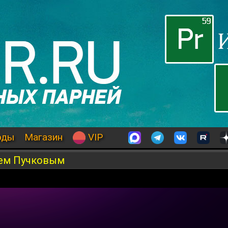
оды
Магазин
VIP
ием Пучковым