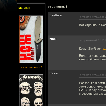
cтраницы: 1
Магазин
SkyRiver
отправлено 01.02.25 
Вот странно, в Бог
zibel
отправлено 01.02.25 
Кому: SkyRiver,
#1
Если ты христиани
вместо благих сил
Империя ножей
Ринат
отправлено 02.02.25 
Насколько я помн
этом сопротивлени
НАТО. В эту ситу
с очередным рас