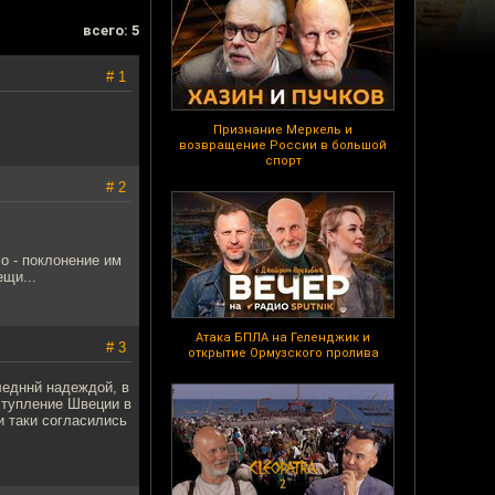
всего: 5
# 1
Признание Меркель и
возвращение России в большой
спорт
# 2
о - поклонение им
ещи...
Атака БПЛА на Геленджик и
# 3
открытие Ормузского пролива
едннй надеждой, в
ступление Швеции в
 таки согласились