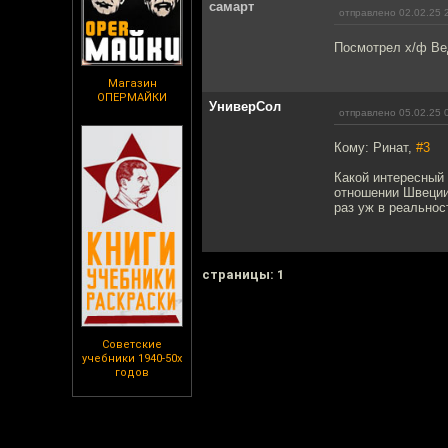
самарт
отправлено 02.02.25 
Посмотрел х/ф Ве
Магазин
ОПЕРМАЙКИ
УниверСол
отправлено 05.02.25 
Кому: Ринат,
#3
Какой интересный м
отношении Швеции 
раз уж в реальнос
cтраницы: 1
Советские
учебники 1940-50х
годов