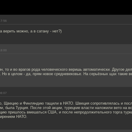
17:56
а верить можно, а в сатану - нет?)
18:00
н, то и во врагов рода человеческого веришь автоматически. Другое дел
. Но в целом - да, прям новое средневековье. На серьёзных щах такие в
08:07
ю, Щвецию и Финляндию тащили в НАТО. Швеция сопротивлялась и посл
и, была Турция. После этой акции, турецкие власти наложили вето на в
ацию пришлось вмешаться США, и после непродолжительного торга турки
ширением НАТО.