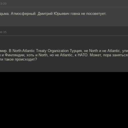
23:20
дьма. Атмосферный. Дмитрий Юрьевич говна не посоветует.
08:35
ир. В North Atlantic Treaty Organization Турция, не North и не Atlantic, уп
и Финляндии, хоть и North, но не Atlantic, к НАТО. Может, пора занятьс
ти такое происходит?