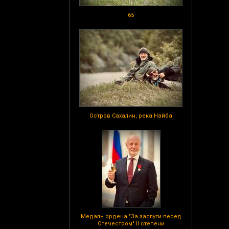
65
Остров Сахалин, река Найба
Медаль ордена "За заслуги перед
Отечеством" II степени