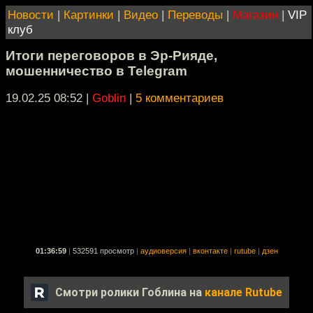
Новости
|
Картинки
|
Видео
|
Переводы
|
Магазин
|
VIP
клуб
Итоги переговоров в Эр-Рияде,
мошенничество в Telegram
19.02.25 08:52
|
Goblin
|
5 комментариев
01:36:59
|
532591 просмотр
|
аудиоверсия
|
вконтакте
|
rutube
|
дзен
Смотри ролики Гоблина на
канале Rutube