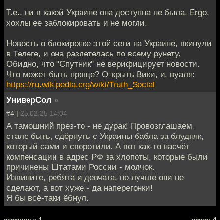
Т.е., ни в какой Украине она доступна не была. Ergo,
хохлы ее заблокировать и не могли.
Новость о блокировке этой сети на Украине, вкинули
в Телеге, и она разлетелась по всему рунету.
Обидно, что "Спутник" не верифицирует новости.
Что может быть проще? Открыть Вики, и, вуаля:
https://ru.wikipedia.org/wiki/Truth_Social
УниверСол
»
#4 |
25.02.25 14:04
А тамошний през-то - не дурак! Провозглашаем,
стало быть, сдёрнуть с Украины бабла за блудняк,
который сами и своротили. А вот как-то насчёт
компенсации в адрес РФ за хлопоты, которые были
причинены Штатами России - молчок.
Извините, ребята и девчата, но лучше они не
сделают, а вот хуже - да наперегонки!
Я бы всё-таки ёбнул.
cтраницы: 1
всего: 4