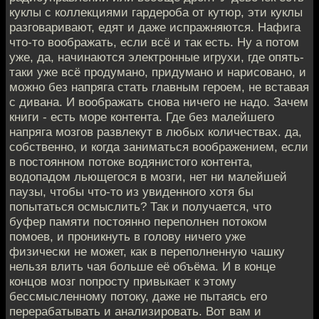
куклы с коллекциями гардероба от кутюр, эти куклы
разговаривают, едят и даже испражняются. Нафига
что-то воображать, если всё и так есть. Ну а потом
уже, да, начинаются электронные игрухи, где опять-
таки уже всё продумано, придумано и нарисовано, и
можно без напряга стать главным героем, не вставая
с дивана. И воображать снова ничего не надо. Зачем
книги - есть море контента. Где без малейшего
напряга мозгов развлекут в любых количествах. да,
собственно, и когда заниматься воображением, если
в постоянном потоке водянистого контента,
водопадом льющегося в мозги, нет ни малейшей
паузы, чтобы что-то из увиденного хотя бы
попытаться осмыслить? Так и получается, что
буфер памяти постоянно переполнен потоком
помоев, и проникнуть в голову ничего уже
физически не может, как в переполненную чашку
нельзя влить чая больше её объёма. И в конце
концов мозг попросту привыкает к этому
бессмысленному потоку, даже не пытаясь его
перерабатывать и анализировать. Вот вам и