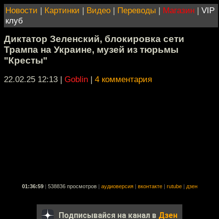
Новости
|
Картинки
|
Видео
|
Переводы
|
Магазин
|
VIP
клуб
Диктатор Зеленский, блокировка сети
Трампа на Украине, музей из тюрьмы
"Кресты"
22.02.25 12:13
|
Goblin
|
4 комментария
01:36:59
|
538836 просмотров
|
аудиоверсия
|
вконтакте
|
rutube
|
дзен
Подписывайся на канал в
Дзен