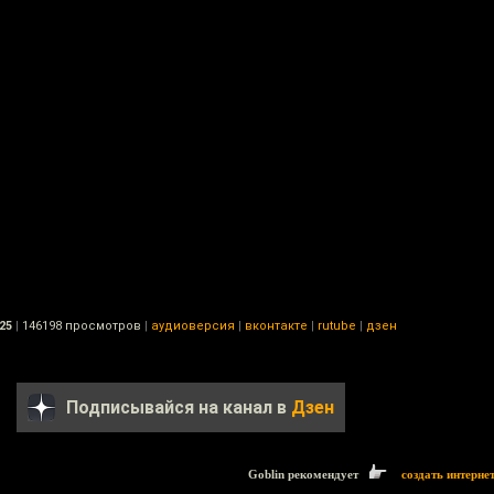
25
|
146198 просмотров
|
аудиоверсия
|
вконтакте
|
rutube
|
дзен
Подписывайся на канал в
Дзен
Goblin рекомендует
создать интерне