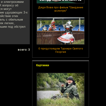
 и электрохимии
К вопросу об
Дядя Вова про фильм "Свидание
ся могут
вслепую"
ение удушающих 3-х
ействие этих
шель c обильным
ек легких,
вшим под обстрел
О предстоящем Турнире Святого
всего: 3
Георгия
Картинки