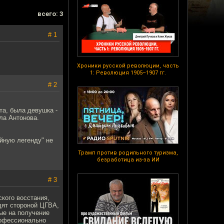
всего: 3
# 1
Хроники русской революции, часть
1: Революция 1905–1907 гг.
# 2
та, была девушка -
ала Антонова.
ейную легенду" не
Трамп против родильного туризма,
безработица из-за ИИ
# 3
кого восстания,
дят стороной ЦГВА,
ые на получение
рофессионально