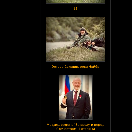
65
Остров Сахалин, река Найба
Медаль ордена "За заслуги перед
Отечеством" II степени