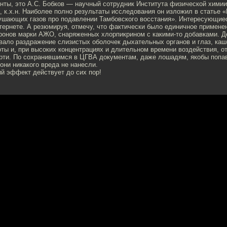
нты, это А.С. Бобков — научный сотрудник Института физической химии
, к.х.н. Наиболее полно результаты исследования он изложил в статье «
ушающих газов про подавлении Тамбовского восстания». Интересующие
нтернете. А резюмируя, отмечу, что фактически было единичное примен
онов марки АЖО, снаряженных хлорпикрином с какими-то добавками. Д
вало раздражение слизистых оболочек дыхательных органов и глаз, ка
ы и, при высоких концентрациях и длительном времени воздействия, от
рти. По сохранившимся в ЦГВА документам, даже лошадям, якобы попа
они никакого вреда не нанесли.
й эффект действует до сих пор!