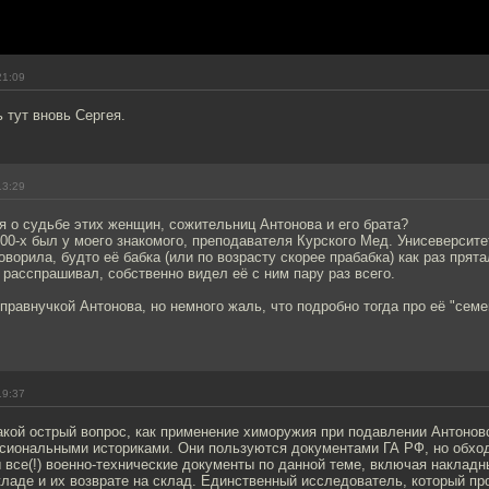
21:09
 тут вновь Сергея.
13:29
 о судьбе этих женщин, сожительниц Антонова и его брата?
000-х был у моего знакомого, преподавателя Курского Мед. Унисеверсите
говорила, будто её бабка (или по возрасту скорее прабабка) как раз прят
 расспрашивал, собственно видел её с ним пару раз всего.
правнучкой Антонова, но немного жаль, что подробно тогда про её "сем
19:37
акой острый вопрос, как применение химоружия при подавлении Антоновс
сиональными историками. Они пользуются документами ГА РФ, но обхо
 все(!) военно-технические документы по данной теме, включая накладн
кладе и их возврате на склад. Единственный исследователь, который п