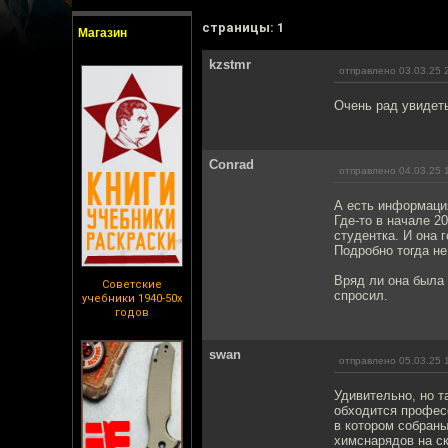
cтраницы: 1
Магазин
kzstmr
отправлено 03.03.25 
Очень рад увидеть
Conrad
отправлено 04.03.25 
А есть информация
Где-то в начале 2
студентка. И она 
Подробно тогда не
Вряд ли она была 
Советские
спросил.
учебники 1940-50х
годов
swan
отправлено 05.03.25 
Удивительно, но т
обходится профес
в котором собраны
химснарядов на с