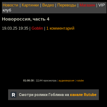
Новости
|
Картинки
|
Видео
|
Переводы
|
Магазин
|
VIP
клуб
Новороссия, часть 4
19.03.25 19:35
|
Goblin
|
1 комментарий
01:00:30
|
11144 просмотра
|
аудиоверсия
|
rutube
Смотри ролики Гоблина на
канале Rutube