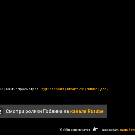
58
|
680197 просмотров
|
аудиоверсия
|
вконтакте
|
rutube
|
дзен
Смотри ролики Гоблина на
канале Rutube
Goblin рекомендует
заказывать
разработ