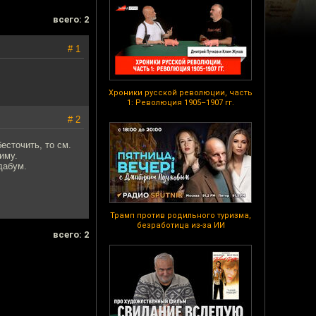
всего: 2
# 1
Хроники русской революции, часть
1: Революция 1905–1907 гг.
# 2
есточить, то см.
иму.
дабум.
Трамп против родильного туризма,
безработица из-за ИИ
всего: 2