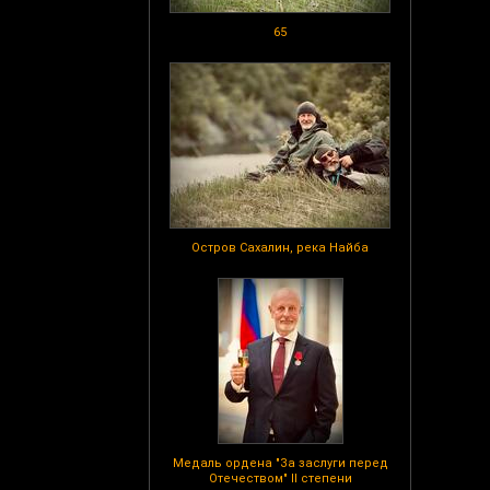
65
Остров Сахалин, река Найба
Медаль ордена "За заслуги перед
Отечеством" II степени