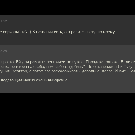
21:22
е сериалы"-то? :) В названии есть, а в ролике - нету, по-моему.
09:05
к просто. Ей для работы электричество нужно. Парадокс, однако. Если об
овка реактора на свободном выбеге турбины". Не остановился.) и Фукус
ушить реактор, а потом его расхолаживать, довольно, долго. Иначе - ба
 подстанции можно очень выборочно.