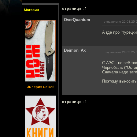
cтраницы: 1
Магазин
OverQuantum
отправлено 22.03.25 
А где про "турецки
Deimon_Ax
отправлено 24.03.25 
С АЭС - не всё та
Чернобыль ("Остан
Сначала надо загл
Поэтому выносить
Империя ножей
cтраницы: 1