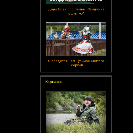
Дядя Вова про фильм "Свидание
вслепую"
О предстоящем Турнире Святого
Георгия
Картинки