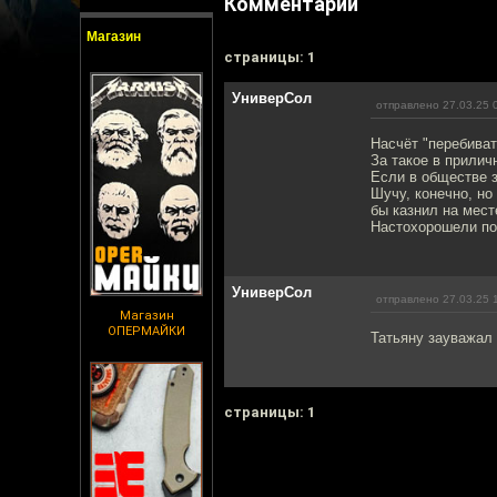
Комментарии
Магазин
cтраницы: 1
УниверСол
отправлено 27.03.25 
Насчёт "перебиват
За такое в прилич
Если в обществе з
Шучу, конечно, но
бы казнил на месте
Настохорошели по
УниверСол
отправлено 27.03.25 
Магазин
ОПЕРМАЙКИ
Татьяну зауважал
cтраницы: 1