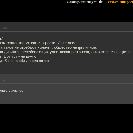
Goblin рекомендует
создать интерне
08:45
ь".
ном обществе можно и огрести. И неслабо.
а такое не огребают - значит, общество неприличное.
 индивидов, перебивающих участников разговора, а также влезающих в не
. Вот тут - не шучу.
добные особи донельзя уж.
11:48
 ещё сильнее.