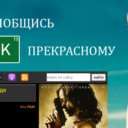
уде
Это ПЕАР