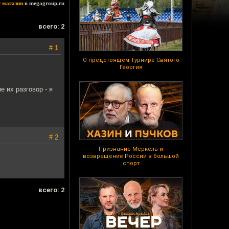
т магазин
в megagroup.ru
всего: 2
# 1
О предстоящем Турнире Святого
Георгия
 их разговор - я
# 2
Признание Меркель и
возвращение России в большой
спорт
всего: 2