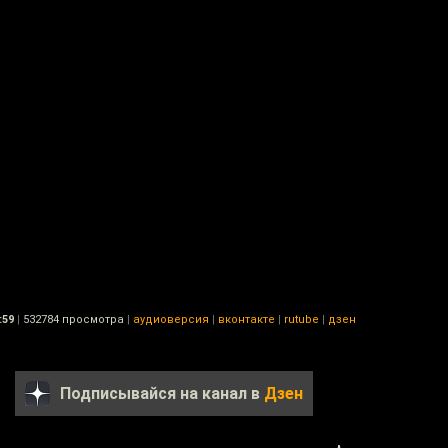
:59
|
532784 просмотра
|
аудиоверсия
|
вконтакте
|
rutube
|
дзен
Подписывайся на канал в
Дзен