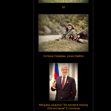
65
Остров Сахалин, река Найба
Медаль ордена "За заслуги перед
Отечеством" II степени