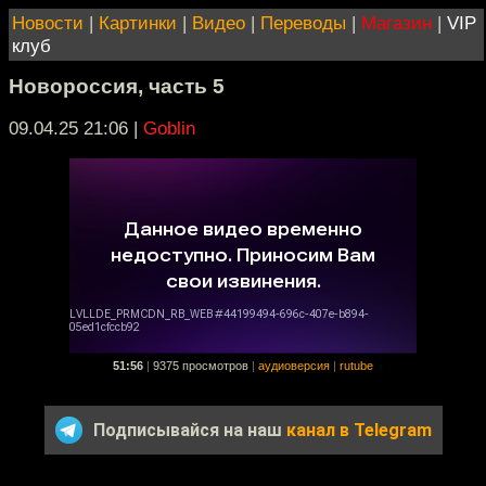
Новости
|
Картинки
|
Видео
|
Переводы
|
Магазин
|
VIP
клуб
Новороссия, часть 5
09.04.25 21:06
|
Goblin
51:56
|
9375 просмотров
|
аудиоверсия
|
rutube
Подписывайся на наш
канал в Telegram