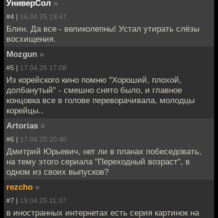
УниверСол
»
#4 |
16.04.25 19:47
Блин. Да все - великолепны! Устал утирать слёзы
восхищения.
Mozgun
»
#5 |
17.04.25 17:08
Из корейского кино помню "Хороший, плохой,
долбанутый" - смешно снято было, и главное
концовка все в голове переворачивала, молодцы
корейцы..
Artorias
»
#6 |
17.04.25 20:40
Дмитрий Юрьевич, нет ли в планах побеседовать,
на тему этого сериала "Переходный возраст", в
одном из своих выпусков?
rezcho
»
#7 |
19.04.25 11:37
в иностранных интернетах есть серия картинок на