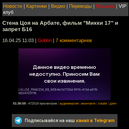
Новости
|
Картинки
|
Видео
|
Переводы
|
Магазин
|
VIP
клуб
Стена Цоя на Арбате, фильм "Микки 17" и
запрет Б16
16.04.25 11:03
|
Goblin
|
7 комментариев
01:36:59
|
472518 просмотров
|
аудиоверсия
|
вконтакте
|
rutube
|
дзен
Подписывайся на наш
канал в Telegram