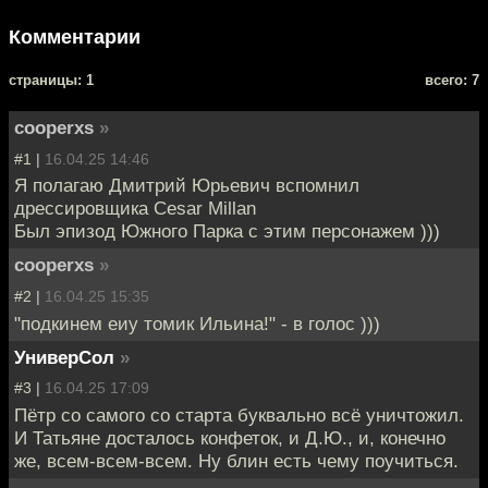
Комментарии
cтраницы: 1
всего: 7
cooperxs
»
#1 |
16.04.25 14:46
Я полагаю Дмитрий Юрьевич вспомнил
дрессировщика Cesar Millan
Был эпизод Южного Парка с этим персонажем )))
cooperxs
»
#2 |
16.04.25 15:35
"подкинем еиу томик Ильина!" - в голос )))
УниверСол
»
#3 |
16.04.25 17:09
Пётр со самого со старта буквально всё уничтожил.
И Татьяне досталось конфеток, и Д.Ю., и, конечно
же, всем-всем-всем. Ну блин есть чему поучиться.