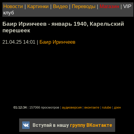
Новости
|
Картинки
|
Видео
|
Переводы
|
Магазин
|
VIP
клуб
Баир Иринчеев - январь 1940, Карельский
перешеек
21.04.25 14:01
|
Баир Иринчеев
01:12:34
|
157066 просмотров
|
аудиоверсия
|
вконтакте
|
rutube
|
дзен
Вступай в нашу
группу ВКонтакте