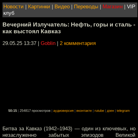
Новости
|
Картинки
|
Видео
|
Переводы
|
Магазин
|
VIP
клуб
Вечерний Излучатель: Нефть, горы и сталь -
как выстоял Кавказ
29.05.25 13:37
|
Goblin
|
2 комментария
50:15
|
254817 просмотров
|
аудиоверсия
|
вконтакте
|
rutube
|
дзен
|
telegram
Битва за Кавказ (1942–1943) — один из ключевых, но
незаслуженно забытых эпизодов Великой