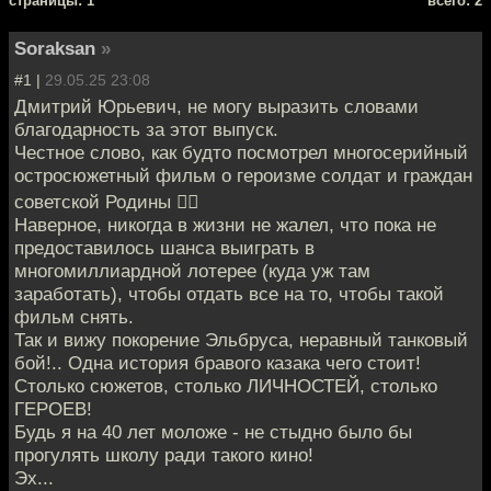
cтраницы: 1
всего: 2
Soraksan
»
#1 |
29.05.25 23:08
Дмитрий Юрьевич, не могу выразить словами
благодарность за этот выпуск.
Честное слово, как будто посмотрел многосерийный
остросюжетный фильм о героизме солдат и граждан
советской Родины ❤️‍🔥
Наверное, никогда в жизни не жалел, что пока не
предоставилось шанса выиграть в
многомиллиардной лотерее (куда уж там
заработать), чтобы отдать все на то, чтобы такой
фильм снять.
Так и вижу покорение Эльбруса, неравный танковый
бой!.. Одна история бравого казака чего стоит!
Столько сюжетов, столько ЛИЧНОСТЕЙ, столько
ГЕРОЕВ!
Будь я на 40 лет моложе - не стыдно было бы
прогулять школу ради такого кино!
Эх...