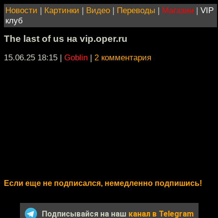
Новости
|
Картинки
|
Видео
|
Переводы
|
Магазин
|
VIP
клуб
The last of us на vip.oper.ru
15.06.25 18:15
|
Goblin
|
2 комментария
Если еще не подписался, немедленно подпишись!
Подписывайся на наш
канал в Telegram