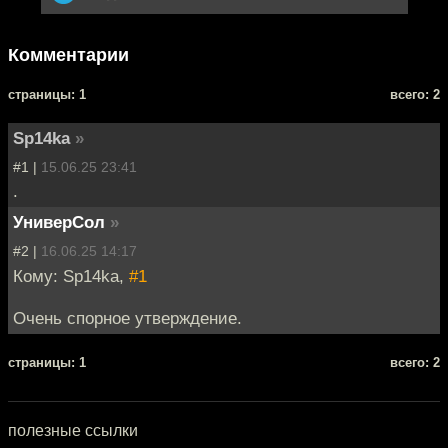
Комментарии
cтраницы: 1
всего: 2
Sp14ka
»
#1 |
15.06.25 23:41
.
УниверСол
»
#2 |
16.06.25 14:17
Кому: Sp14ka,
#1
Очень спорное утверждение.
cтраницы: 1
всего: 2
полезные ссылки