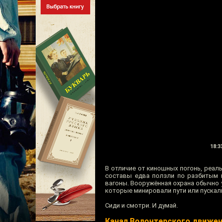
18:3
В отличие от киношных погонь, реал
составы едва ползли по разбитым п
вагоны. Вооружённая охрана обычно 
которые минировали пути или пускал
Сиди и смотри. И думай.
Канал Волонтерского движе