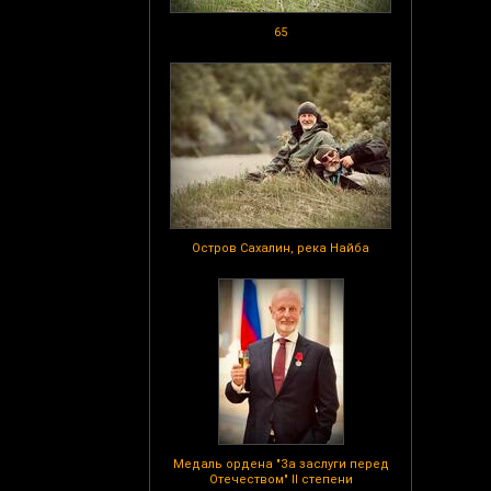
65
Остров Сахалин, река Найба
Медаль ордена "За заслуги перед
Отечеством" II степени