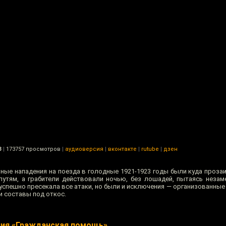
3
|
173757 просмотров
|
аудиоверсия
|
вконтакте
|
rutube
|
дзен
ьные нападения на поезда в голодные 1921-1923 годы были куда проза
утям, а грабители действовали ночью, без лошадей, пытаясь незам
успешно пресекала все атаки, но были и исключения — организованные
и составы под откос.
ния «Гражданская помощь»