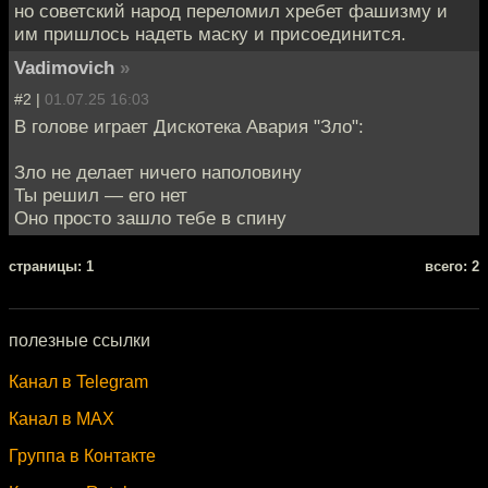
но советский народ переломил хребет фашизму и
им пришлось надеть маску и присоединится.
Vadimovich
»
#2 |
01.07.25 16:03
В голове играет Дискотека Авария "Зло":
Зло не делает ничего наполовину
Ты решил — его нет
Оно просто зашло тебе в спину
cтраницы: 1
всего: 2
полезные ссылки
Канал в Telegram
Канал в MAX
Группа в Контакте