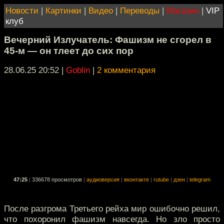
Новости
|
Картинки
|
Видео
|
Переводы
|
Магазин
|
VIP
клуб
Вечерний Излучатель: Фашизм не сгорел в
45-м — он тлеет до сих пор
28.06.25 20:52
|
Goblin
|
2 комментария
47:25
|
336678 просмотров
|
аудиоверсия
|
вконтакте
|
rutube
|
дзен
|
telegram
После разгрома Третьего рейха мир ошибочно решил,
что похоронил фашизм навсегда. Но зло просто