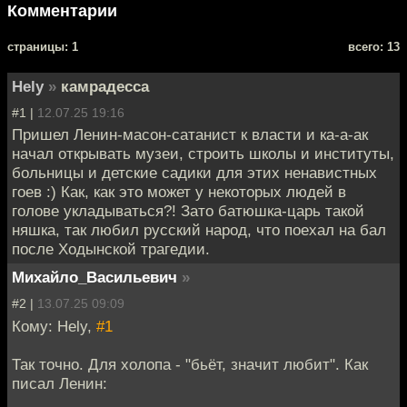
Комментарии
cтраницы: 1
всего: 13
Hely
»
камрадесса
#1 |
12.07.25 19:16
Пришел Ленин-масон-сатанист к власти и ка-а-ак
начал открывать музеи, строить школы и институты,
больницы и детские садики для этих ненавистных
гоев :) Как, как это может у некоторых людей в
голове укладываться?! Зато батюшка-царь такой
няшка, так любил русский народ, что поехал на бал
после Ходынской трагедии.
Михайло_Васильевич
»
#2 |
13.07.25 09:09
Кому: Hely,
#1
Так точно. Для холопа - "бьёт, значит любит". Как
писал Ленин: