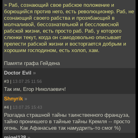
> Раб, сознающий свое рабское положение и
борющийся против него, есть революционер. Раб, не
сознающий своего рабства и прозябающий в
молчаливой, бессознательной и бессловесной
рабской жизни, есть просто раб. Раб, у которого
слюнки текут, когда он самодовольно описывает
прелести рабской жизни и восторгается добрым и
хорошим господином, есть холоп, хам.
Памяти графа Гейдена
Doctor Evil
»
#3 |
13.07.25 11:56
Так им, Егор Николаевич!
Shnyrik
»
#4 |
13.07.25 15:43
Разгадка страшной тайны таинственного француза,
тайно проникшего в тайные тайны Кремля -- просто
огонь. Как Афанасьев так намудрить-то смог %)
migel128
»