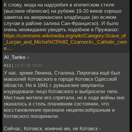
К слову, мода на надгробия в египетском стиле
(высокие обелиски) на рубеже 19-20 веков хорошо
заметна на американских кладбищах (во всяком
случае в районе залива Сан-Франциско). И было
очень неожиданно увидеть подобное в Пружанах:
https://commons.wikimedia.org/wiki/Category:Grave_of
_Lucjan_and_Micha%C5%82_Czarnocki,_Catholic_cem
e...
.
Al_Tanko
»
#12 |
15.07.25 19:07
У нас, кроме Ленина, Сталина, Пирогова ещё был
мавзолей Котовского в городе Котовск Одесской
области. Но в 1941 г. румынские оккупанты
изуродовали лицо Котовского и выбросили тело.
Местные жители его спрятали, но в ходе войны оно
оказалось в столь плачевном состоянии, что
восстановление признали нецелесообразным и
Котовского похоронили.
Сейчас, Котовск, конечно же, не Котовск -