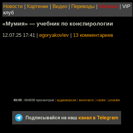
Новости
|
Картинки
|
Видео
|
Переводы
|
Магазин
|
VIP
клуб
«Мумия» — учебник по конспирологии
12.07.25 17:41
|
egoryakovlev
|
13 комментариев
49:09
|
664838 просмотров
|
аудиоверсия
|
вконтакте
|
rutube
|
youtube
Подписывайся на наш
канал в Telegram