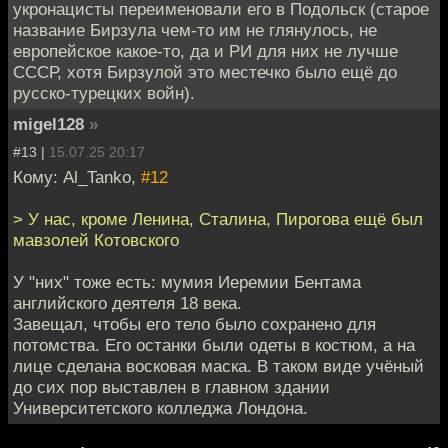
укронацисты переименовали его в Подольск (старое
название Бирзула чем-то им не глянулось, не
европейское какое-то, да и РИ для них не лучше
СССР, хотя Бирзулой это местечко было ещё до
русско-турецких войн).
migel128
»
#13 |
15.07.25 20:17
Кому: Al_Tanko,
#12
> У нас, кроме Ленина, Сталина, Пирогова ещё был
мавзолей Котовского
У "них" тоже есть: мумия Иеремии Бентама
английского деятеля 18 века.
Завещал, чтобы его тело было сохранено для
потомства. Его останки были одеты в костюм, а на
лице сделана восковая маска. В таком виде учёный
до сих пор выставлен в главном здании
Университетского колледжа Лондона.