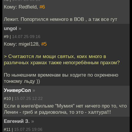
Кому: Redfield,
#6
Лежит. Попортился немного в ВОВ , а так все гут
ungol
»
#9 |
14.07.25 09:16
Кому: migel128,
#5
> Считаются ли мощи святых, коих много в
различных храмах также непогребённым прахом?
По нынешним временам вы ходите по охрененно
тонкому льду ))
УниверСол
»
#10 |
15.07.25 12:22
Если в книге/фильме "Мумия" нет ничего про то, что
Ленин - гриб и радиоволна, то это - халтура!!!
Евгений З.
»
#11 |
15.07.25 19:06