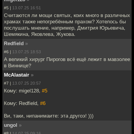
#5 |
13.07.25 16:51
Считаются ли мощи святых, коих много в различных
храмах также непогребённым прахом? Хотелось бы
послушать мнение, например, Дмитрия Юрьевича,
Шемякина, Яковлева, Жукова.
Redfield
»
#6 |
13.07.25 18:53
А великий хирург Пирогов всё ещё лежит в мавзолее
в Виннице?
McAlastair
»
#7 |
13.07.25 20:57
Кому: migel128,
#5
Кому: Redfield,
#6
Ви, таки, нипанимаите: эта другоэ! )))
ungol
»
#8 |
14.07.25 09:16