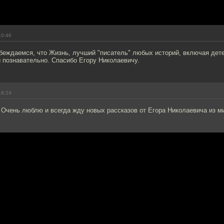
10:46
убеждаемся, что Жизнь, лучший "писатель" любых историй, включая дет
 познавательно. Спасибо Егору Николаевичу.
18:24
Очень люблю и всегда жду новых рассказов от Егора Николаевича из ми