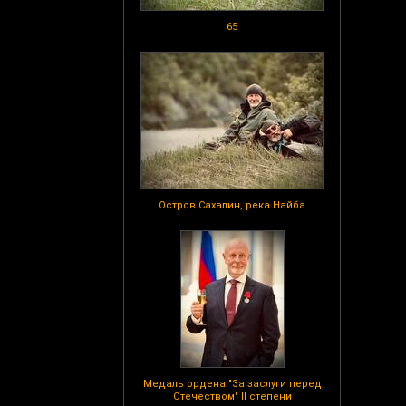
65
Остров Сахалин, река Найба
Медаль ордена "За заслуги перед
Отечеством" II степени