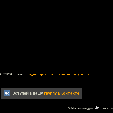
3
|
245831 просмотр
|
аудиоверсия
|
вконтакте
|
rutube
|
youtube
Вступай в нашу
группу ВКонтакте
Goblin рекомендует
заказат