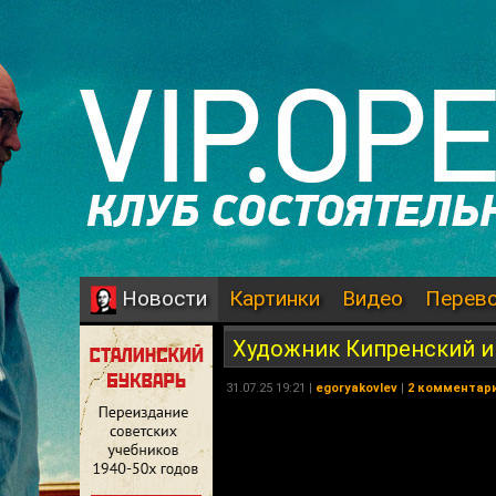
Картинки
Видео
Перев
Новости
Художник Кипренский 
31.07.25 19:21 |
egoryakovlev
|
2 комментар