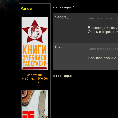
cтраницы: 1
Магазин
Sangre_
отправлено 01.08.25 
В очередной раз 
Очень интересно и
Elani
отправлено 05.08.25 
Большое спасибо! 
Советские
cтраницы: 1
учебники 1940-50х
годов