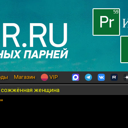
оды
Магазин
VIP
и сожжённая женщина
ия