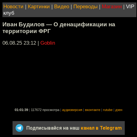
Новости
|
Картинки
|
Видео
|
Переводы
|
Магазин
|
VIP
клуб
Иван Будилов — О денацификации на
территории ФРГ
06.08.25 23:12
|
Goblin
01:01:39
|
117672 просмотра
|
аудиоверсия
|
вконтакте
|
rutube
|
дзен
Подписывайся на наш
канал в Telegram