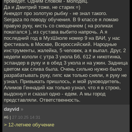
проведёт. Одним словом - молодец.
Да и Дмитрий тоже, не старик =)
Анекдот про золотую рыбку - не знал такого.
Sergaza по поводу обучения. В 9 классе я ломаю
правую руку, кисть со смещением ( на роликах
покатался ), из сустава выбито напрочь. А я
последний год в МузШколе номер 9 на ВАИ, у нас
фестиваль в Москве, Всероссийский. Народные
инструменты, жалейка, 5 человек, а я выпал. Друг, 2
недели кололи с утра 3 укола Б6, б12 и никотинка,
эспандер в руку и в обед 3 укола и на ужин. Задница
цветом как слива была. Очень сильно нужно было
разрабатывать руку, гипс как только сняли, я руку не
узнал. Привыкать пришлось, и мой руководитель,
Алимов Геннадий как только узнал, что я в строю,
выдохнул и сказал одно - едем. А мы город
представляли. Ответственность.
dayvid
»
#6 |
27.10.25 14:31
> 12-летнее обучение