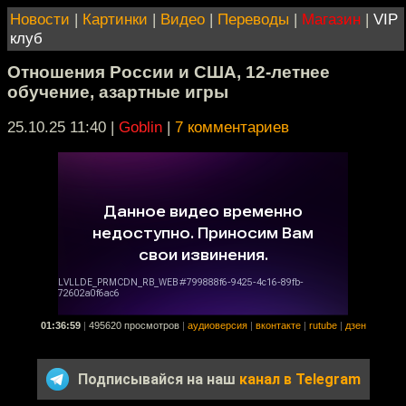
Новости
|
Картинки
|
Видео
|
Переводы
|
Магазин
|
VIP
клуб
Отношения России и США, 12-летнее
обучение, азартные игры
25.10.25 11:40
|
Goblin
|
7 комментариев
01:36:59
|
495620 просмотров
|
аудиоверсия
|
вконтакте
|
rutube
|
дзен
Подписывайся на наш
канал в Telegram