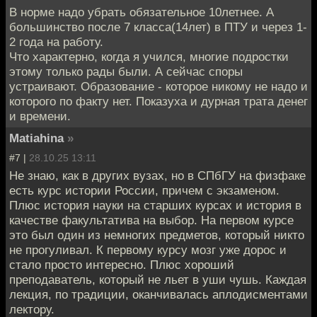
В норме надо убрать обязательное 10летнее. А
большинство после 7 класса(14лет) в ПТУ и через 1-
2 года на работу.
Что характерно, когда я учился, многие подростки
этому только рады были. А сейчас споры
устраивают. Образование - которое никому не надо и
которого по факту нет. Показуха и дурная трата денег
и времени.
Matiahina
»
#7 |
28.10.25 13:11
Не знаю, как в других вузах, но в СПбГУ на физфаке
есть курс истории России, причем с экзаменом.
Плюс история науки на старших курсах и история в
качестве факультатива на выбор. На первом курсе
это был один из немногих предметов, который никто
не прогуливал. К первому курсу мозг уже дорос и
стало просто интересно. Плюс хороший
преподаватель, который не льет в уши чушь. Каждая
лекция, по традиции, оканчивалась аплодисментами
лектору.