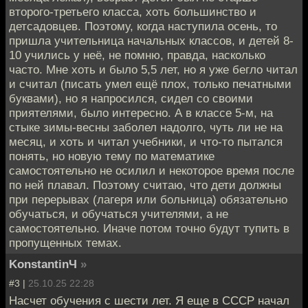
второго-третьего класса, хоть большинство и
детсадовцев. Поэтому, когда наступила осень, то
пришла учительница начальных классов, и детей 8-
10 учились у неё, не помню, правда, насколько
часто. Мне хоть и было 5,5 лет, но я уже бегло читал
и считал (писать умел ещё плох, только печатными
буквами), но я напросился, сидел со своими
приятелями, было интересно. А в классе 5-м, на
стыке зимы-весны заболел надолго, чуть ли не на
месяц, и хоть и читал учебники, и что-то пытался
понять, но новую тему по математике
самостоятельно не осилил и некоторое время после
по ней плавал. Поэтому считаю, что дети должны
при перерывах (лагеря или больница) обязательно
обучаться, и обучаться учителями, а не
самостоятельно. Иначе потом точно будут тупить в
пропущенных темах.
KonstantinЧ
»
#3 |
25.10.25 22:28
Насчет обучения с шести лет. Я еще в СССР начал