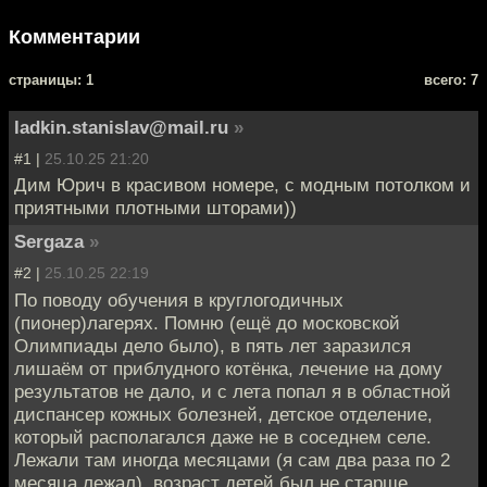
Комментарии
cтраницы: 1
всего: 7
ladkin.stanislav@mail.ru
»
#1 |
25.10.25 21:20
Дим Юрич в красивом номере, с модным потолком и
приятными плотными шторами))
Sergaza
»
#2 |
25.10.25 22:19
По поводу обучения в круглогодичных
(пионер)лагерях. Помню (ещё до московской
Олимпиады дело было), в пять лет заразился
лишаём от приблудного котёнка, лечение на дому
результатов не дало, и с лета попал я в областной
диспансер кожных болезней, детское отделение,
который располагался даже не в соседнем селе.
Лежали там иногда месяцами (я сам два раза по 2
месяца лежал), возраст детей был не старше