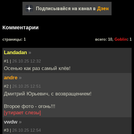
Подписывайся на канал в
Дзен
Комментарии
cтраницы: 1
всего: 10,
Goblin
: 1
Landadan
»
#1 |
26.10.25 12:32
Осенью как раз самый клёв!
andre
»
#2 |
26.10.25 12:51
Дмитрий Юрьевич, с возвращением!
Второе фото - огонь!!!
[утирает слезы]
vwdw
»
#3 |
26.10.25 12:54