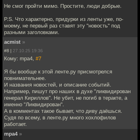
Не смог пройти мимо. Простите, люди добрые.
P.S. Что характерно, придурки из ленты уже, по-
моему, не первый раз ставят эту "новость" под
разными заголовками.
acmist
»
#8 |
27.10.25 19:36
Кому: mpa4,
#7
Я бы вообще к этой ленте.ру присмотрелся
повнимательнее.
И названия новостей, и описание событий.
Например, пишут про наших в духе "ликвидирован
генерал Кириллов". Не убит, не погиб в теракте, а
именно "Ликвидирован".
А в комментах такое бывает, что диву даёшься.
Судя по всему, в ленте.ру много хохлофилов
работает.
mpa4
»