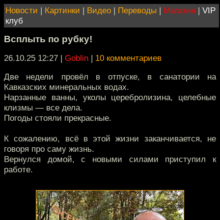
Новости
|
Картинки
|
Видео
|
Переводы
|
Магазин
|
VIP
клуб
Всплыть по рубку!
26.10.25 12:27
|
Goblin
|
10 комментариев
Две недели провёл в отпуске, в санатории на
Кавказских минеральных водах.
Нарзанные ванны, уколы церебролизина, целебные
клизмы — все дела.
Погоды стояли прекрасные.
К сожалению, всё в этой жизни заканчивается, не
говоря про саму жизнь.
Вернулся домой, с новыми силами приступил к
работе.