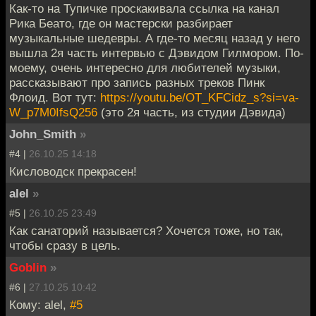
Как-то на Тупичке проскакивала ссылка на канал
Рика Беато, где он мастерски разбирает
музыкальные шедевры. А где-то месяц назад у него
вышла 2я часть интервью с Дэвидом Гилмором. По-
моему, очень интересно для любителей музыки,
рассказывают про запись разных треков Пинк
Флоид. Вот тут:
https://youtu.be/OT_KFCidz_s?si=va-
W_p7M0IfsQ256
(это 2я часть, из студии Дэвида)
John_Smith
»
#4 |
26.10.25 14:18
Кисловодск прекрасен!
alel
»
#5 |
26.10.25 23:49
Как санаторий называется? Хочется тоже, но так,
чтобы сразу в цель.
Goblin
»
#6 |
27.10.25 10:42
Кому: alel,
#5