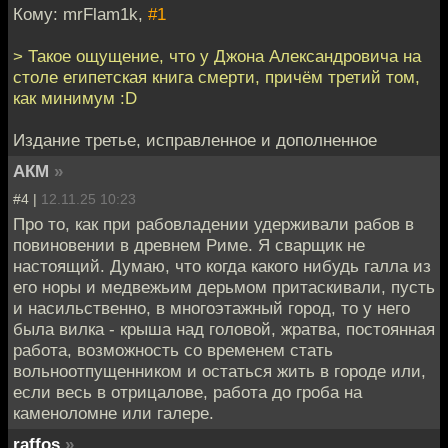
Кому: mrFlam1k,
#1
> Такое ощущение, что у Джона Александровича на
столе египетская книга смерти, причём третий том,
как минимум :D
Издание третье, исправленное и дополненное
АКМ
»
#4 |
12.11.25 10:23
Про то, как при рабовладении удерживали рабов в
повиновении в древнем Риме. Я сварщик не
настоящий. Думаю, что когда какого нибудь галла из
его норы и медвежьим дерьмом притаскивали, пусть
и насильственно, в многоэтажный город, то у него
была вилка - крыша над головой, жратва, постоянная
работа, возможность со временем стать
вольноотпущенником и остаться жить в городе или,
если весь в отрицалове, работа до гроба на
каменоломне или галере.
raffos
»