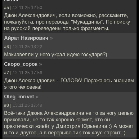
#5 |
12.11.25 12:50
Джон Александрович, если возможно, расскажите,
пожалуйста, про переводы "Мукаддины". По поиску
на русский переведены только фрагменты.
Айрат Назирович
»
#6 |
12.11.25 13:22
Макиавелли у него украл идею государя?)
Скоро_сорок
»
#7 |
12.11.25 17:56
Джон Александрович - ГОЛОВА! Поражаюсь знаниям
этого человека!
Oleg_mrivet
»
#8 |
13.11.25 17:49
Всё-таки Джона Александровича не то за ногу цепью
приковали, не то так хорошо кормят, что он
практически живёт у Дмиртрия Юрьевича :) А может
и то и другое, а в перерыве тик-ток хаус строит :)