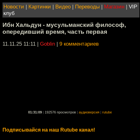
Новости
|
Картинки
|
Видео
|
Переводы
|
Магазин
|
VIP
клуб
Ибн Хальдун - мусульманский философ,
опередивший время, часть первая
11.11.25 11:11
|
Goblin
|
9 комментариев
01:31:09
|
192576 просмотров
|
аудиоверсия
|
rutube
Подписывайся на наш Rutube канал!