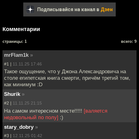
Подписывайся на канал в
Дзен
Комментарии
cтраницы: 1
всего: 9
mrFlam1k
»
#1 |
11.11.25 17:46
Такое ощущение, что у Джона Александровича на
столе египетская книга смерти, причём третий том,
как минимум :D
Shurik
»
#2 |
11.11.25 21:15
На самом интересном месте!!!!!
[валяется
недовольный по полу]
:)
stary_dobry
»
#3 |
12.11.25 01:42