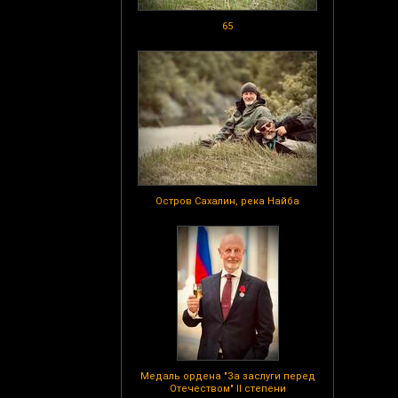
65
Остров Сахалин, река Найба
Медаль ордена "За заслуги перед
Отечеством" II степени