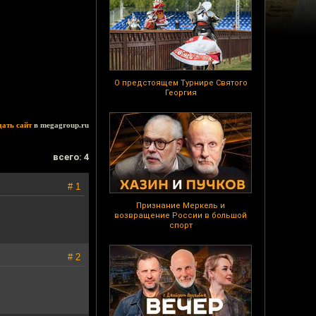
О предстоящем Турнире Святого
Георгия
дать сайт
в megagroup.ru
всего: 4
# 1
Признание Меркель и
возвращение России в большой
спорт
# 2