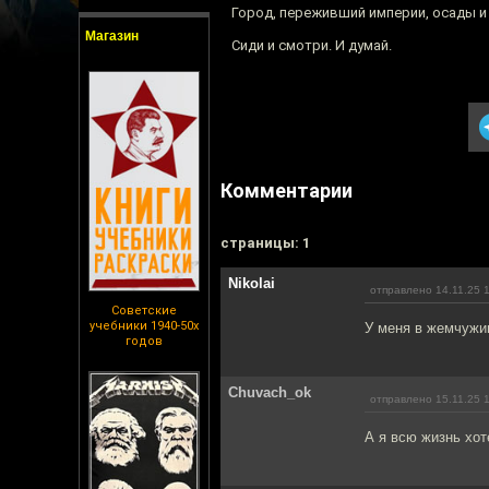
Город, переживший империи, осады и
Магазин
Сиди и смотри. И думай.
Комментарии
cтраницы: 1
Nikolai
отправлено 14.11.25 
Советские
учебники 1940-50х
У меня в жемчужи
годов
Chuvach_ok
отправлено 15.11.25 
А я всю жизнь хот