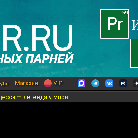
оды
Магазин
VIP
десса — легенда у моря