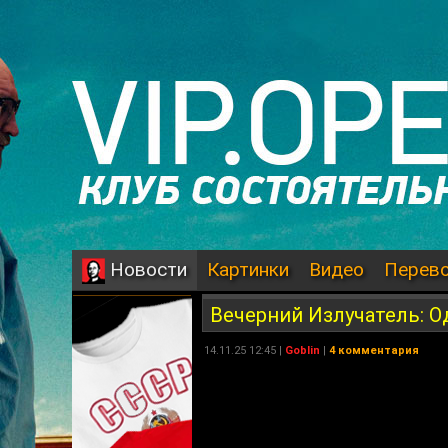
Картинки
Видео
Перев
Новости
Вечерний Излучатель: О
14.11.25 12:45 |
Goblin
|
4 комментария