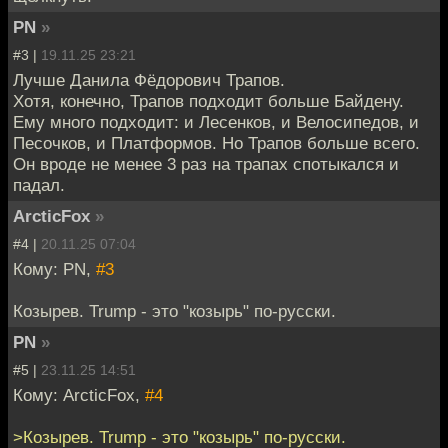
PN
»
#3 |
19.11.25 23:21
Лучше Данила Фёдорович Трапов.
Хотя, конечно, Трапов подходит больше Байдену.
Ему много подходит: и Лесенков, и Велосипедов, и
Песочков, и Платформов. Но Трапов больше всего.
Он вроде не менее 3 раз на трапах спотыкался и
падал.
ArcticFox
»
#4 |
20.11.25 07:04
Кому: PN,
#3
Козырев. Trump - это "козырь" по-русски.
PN
»
#5 |
23.11.25 14:51
Кому: ArcticFox,
#4
>Козырев. Trump - это "козырь" по-русски.