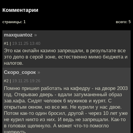
Комментарии
cтраницы: 1
всего: 5
maxquantoz
»
#1 |
19.11.25 13:40
Это как онлайн казино запрещали, в результате все
это дело в серой зоне, естественно мимо бюджета и
налогов.
Скоро_сорок
»
#2 |
19.11.25 19:26
Помню пришел работать на кафедру - на дворе 2003
год. Открываю дверь - вдали затуманенный образ
зав.кафа. Сидят человек 6 мужиков и курят. С
открытым окном, но все же. Не курили у нас двое.
Потом как-то один бросил, другой - через 10 лет уже
не курил никто из них. И ведь не запрещали. Как-то
в головах щелкнуло. А может что-то помогло
щелкнуть.