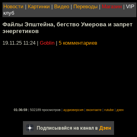
Новости
|
Картинки
|
Видео
|
Переводы
|
Магазин
|
VIP
клуб
Файлы Эпштейна, бегство Умерова и запрет
энергетиков
19.11.25 11:24
|
Goblin
|
5 комментариев
01:36:59
|
502189 просмотров
|
аудиоверсия
|
вконтакте
|
rutube
|
дзен
Подписывайся на канал в
Дзен