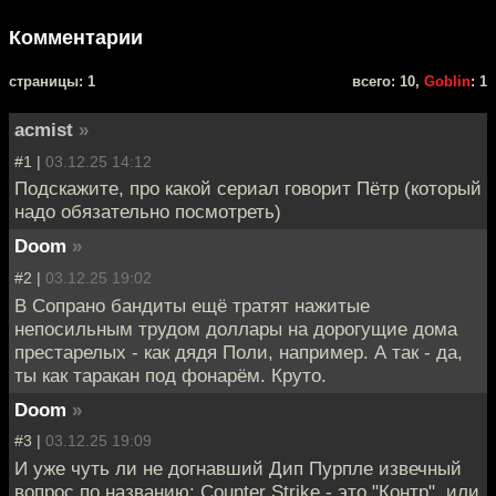
Комментарии
cтраницы: 1
всего: 10,
Goblin
: 1
acmist
»
#1 |
03.12.25 14:12
Подскажите, про какой сериал говорит Пётр (который
надо обязательно посмотреть)
Doom
»
#2 |
03.12.25 19:02
В Сопрано бандиты ещё тратят нажитые
непосильным трудом доллары на дорогущие дома
престарелых - как дядя Поли, например. А так - да,
ты как таракан под фонарём. Круто.
Doom
»
#3 |
03.12.25 19:09
И уже чуть ли не догнавший Дип Пурпле извечный
вопрос по названию: Counter Strike - это "Контр", или