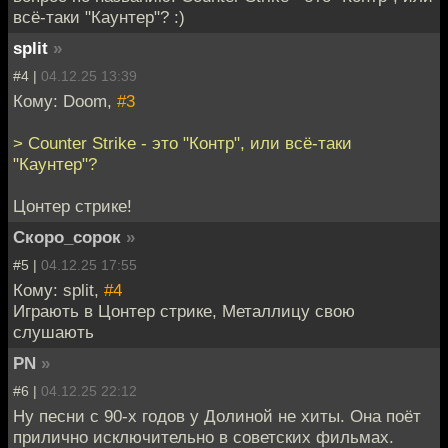
всё-таки "Каунтер"? :)
split
»
#4 |
04.12.25 13:39
Кому: Doom,
#3
> Counter Strike - это "Контр", или всё-таки
"Каунтер"?
Цонтер стрике!
Скоро_сорок
»
#5 |
04.12.25 17:55
Кому: split,
#4
Играють в Цонтер стрике, Металлицу свою
слушають
PN
»
#6 |
04.12.25 22:12
Ну песни с 90-х годов у Долиной не хиты. Она поёт
прилично исключительно в советских фильмах.