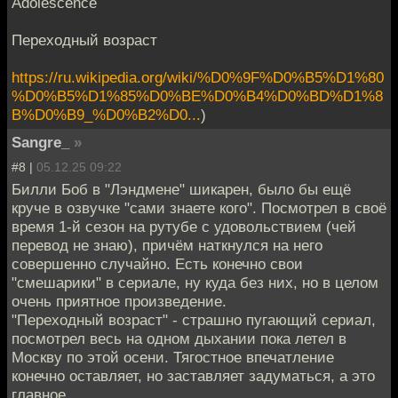
Adolescence
Переходный возраст
https://ru.wikipedia.org/wiki/%D0%9F%D0%B5%D1%80
%D0%B5%D1%85%D0%BE%D0%B4%D0%BD%D1%8
B%D0%B9_%D0%B2%D0...
)
Sangre_
»
#8 |
05.12.25 09:22
Билли Боб в "Лэндмене" шикарен, было бы ещё
круче в озвучке "сами знаете кого". Посмотрел в своё
время 1-й сезон на рутубе с удовольствием (чей
перевод не знаю), причём наткнулся на него
совершенно случайно. Есть конечно свои
"смешарики" в сериале, ну куда без них, но в целом
очень приятное произведение.
"Переходный возраст" - страшно пугающий сериал,
посмотрел весь на одном дыхании пока летел в
Москву по этой осени. Тягостное впечатление
конечно оставляет, но заставляет задуматься, а это
главное.