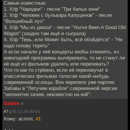
Самые известные:
1. Х/ф "Чародеи" - песня "Три белых коня"
2. Х/ф "Человек с бульвара Капуцинов" - песня
"Волшебный луч"
3. Х/ф "Мы из джаза" - песня "You've Been A Good Old
Wagon" (заодно там ещё и сыграла)
4. Х/ф "Тень, или Может быть, всё обойдётся" - "Не
надо голову терять"
А если начали у неё концерты якобы отменять, из
новогодней программы вычёркивать, то не станут ли
её ещё из фильмов удалять или перепевать?
Что-то как-то стрёмно, если её переозвучат в
классических фильмах голосом какой-нибудь
современной ослицы. Вон перепели уже партию
Забавы в "Летучем корабле" современной версии
"непонятно зачем, неизвестно на кой".
Goblin
»
#7 |
05.12.25 00:04
Кому: acmist,
#1