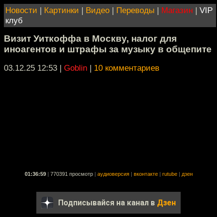
Новости
|
Картинки
|
Видео
|
Переводы
|
Магазин
|
VIP
клуб
Визит Уиткоффа в Москву, налог для
иноагентов и штрафы за музыку в общепите
03.12.25 12:53
|
Goblin
|
10 комментариев
01:36:59
|
770391 просмотр
|
аудиоверсия
|
вконтакте
|
rutube
|
дзен
Подписывайся на канал в
Дзен