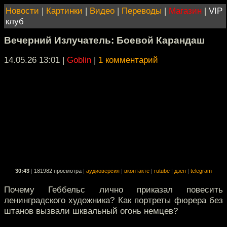
Новости
|
Картинки
|
Видео
|
Переводы
|
Магазин
|
VIP
клуб
Вечерний Излучатель: Боевой Карандаш
14.05.26 13:01
|
Goblin
|
1 комментарий
30:43
|
181982 просмотра
|
аудиоверсия
|
вконтакте
|
rutube
|
дзен
|
telegram
Почему Геббельс лично приказал повесить
ленинградского художника? Как портреты фюрера без
штанов вызвали шквальный огонь немцев?