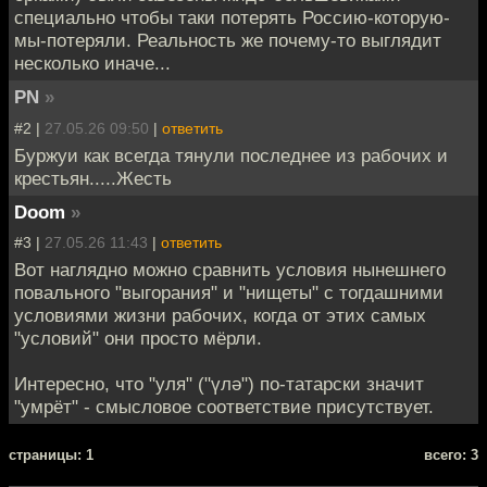
специально чтобы таки потерять Россию-которую-
мы-потеряли. Реальность же почему-то выглядит
несколько иначе...
PN
»
#2 |
27.05.26 09:50
|
ответить
Буржуи как всегда тянули последнее из рабочих и
крестьян.....Жесть
Doom
»
#3 |
27.05.26 11:43
|
ответить
Вот наглядно можно сравнить условия нынешнего
повального "выгорания" и "нищеты" с тогдашними
условиями жизни рабочих, когда от этих самых
"условий" они просто мёрли.
Интересно, что "уля" ("үлә") по-татарски значит
"умрёт" - смысловое соответствие присутствует.
cтраницы: 1
всего: 3