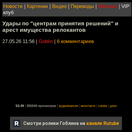
Новости
|
Картинки
|
Видео
|
Переводы
|
Магазин
|
VIP
клуб
Удары по "центрам принятия решений" и
арест имущества релокантов
27.05.26 11:56
|
Goblin
|
6 комментариев
53:39
|
385848 просмотров
|
аудиоверсия
|
вконтакте
|
rutube
|
дзен
Смотри ролики Гоблина на
канале Rutube