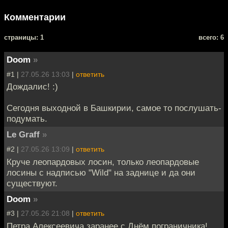
Комментарии
cтраницы: 1
всего: 6
Doom
»
#1 |
27.05.26 13:03
|
ответить
Дождалис! :)
Сегодня выходной в Башкирии, самое то послушать-
подумать.
Le Graff
»
#2 |
27.05.26 13:09
|
ответить
Круче леопардовых лосин, только леопардовые
лосины с надписью "Wild" на заднице и да они
существуют.
Doom
»
#3 |
27.05.26 21:08
|
ответить
Петра Алексеевича заранее с Днём пограничника!