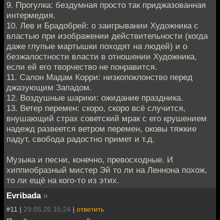
9. Прогулка: бездумная просто так приджазованная
интермедия.
10. Лев и Брадобрей: о заигрывании Художника с
властью при изображении действительности (когда
даже глупые мартышки походят на людей) и о
безжалостности власти в отношении Художника,
если ей его творчество не понравится.
11. Салон Мадам Корри: низкопоклонство перед
джазующим Западом.
12. Воздушные шарики: ожидание праздника.
13. Ветер перемен: скоро, скоро всё случится,
внушающий страх советский мрак с его крушением
надежд развеется ветром перемен, оковы тяжкие
падут, свобода радостно примет и т.д.
Музыка и песни, конечно, превосходные. И
хиппиобразный мистер Эй то ли на Леннона похож,
то ли ещё на кого-то из этих.
Evribada
»
#11 |
29.05.26 15:24
|
ответить