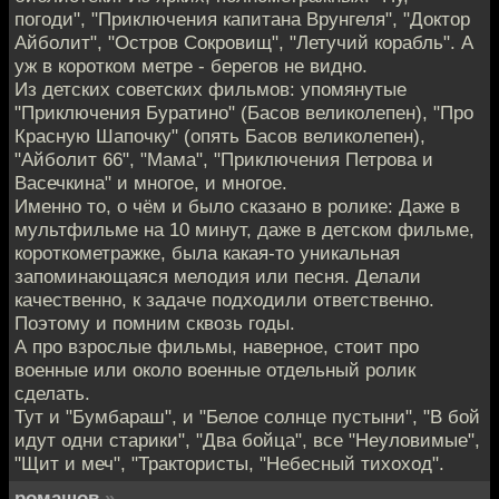
погоди", "Приключения капитана Врунгеля", "Доктор
Айболит", "Остров Сокровищ", "Летучий корабль". А
уж в коротком метре - берегов не видно.
Из детских советских фильмов: упомянутые
"Приключения Буратино" (Басов великолепен), "Про
Красную Шапочку" (опять Басов великолепен),
"Айболит 66", "Мама", "Приключения Петрова и
Васечкина" и многое, и многое.
Именно то, о чём и было сказано в ролике: Даже в
мультфильме на 10 минут, даже в детском фильме,
короткометражке, была какая-то уникальная
запоминающаяся мелодия или песня. Делали
качественно, к задаче подходили ответственно.
Поэтому и помним сквозь годы.
А про взрослые фильмы, наверное, стоит про
военные или около военные отдельный ролик
сделать.
Тут и "Бумбараш", и "Белое солнце пустыни", "В бой
идут одни старики", "Два бойца", все "Неуловимые",
"Щит и меч", "Трактористы, "Небесный тихоход".
ромашов
»