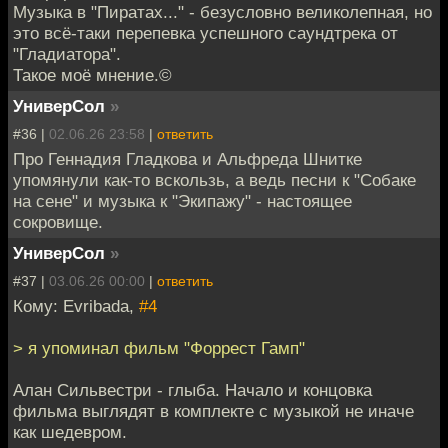
Музыка в "Пиратах..." - безусловно великолепная, но
это всё-таки перепевка успешного саундтрека от
"Гладиатора".
Такое моё мнение.©
УниверСол
»
#36 |
02.06.26 23:58
|
ответить
Про Геннадия Гладкова и Альфреда Шнитке
упомянули как-то вскользь, а ведь песни к "Собаке
на сене" и музыка к "Экипажу" - настоящее
сокровище.
УниверСол
»
#37 |
03.06.26 00:00
|
ответить
Кому: Evribada,
#4
> я упоминал фильм "Форрест Гамп"
Алан Сильвестри - глыба. Начало и концовка
фильма выглядят в комплекте с музыкой не иначе
как шедевром.