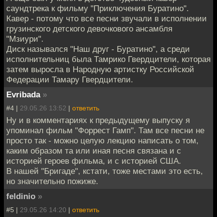
саундтрека к фильму "Приключения Буратино".
Кавер - потому что все песни звучали в исполнении
грузинского детского девочкового ансамбля
"Мзиури".
Диск назывался "Наш друг - Буратино", а среди
исполнительниц была Тамрико Гвердцители, которая
затем выросла в Народную артистку Российской
Федерации Тамару Гвердцители.
Evribada
»
#4 |
29.05.26 13:52
|
ответить
Ну и в комментариях к предыдущему выпуску я
упоминал фильм "Форрест Гамп". Там все песни не
просто так - можно целую лекцию написать о том,
каким образом та или иная песня связана и с
историей героев фильма, и с историей США.
В нашей "Бригаде", кстати, тоже местами это есть,
но значительно пожиже.
feldinio
»
#5 |
29.05.26 14:20
|
ответить