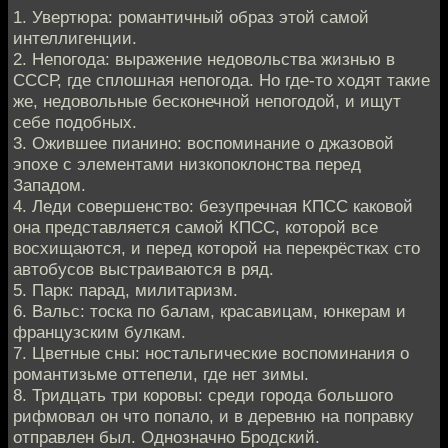
1. Увертюра: романтичный образ этой самой
интеллигенции.
2. Непогода: выражение недовольства жизнью в
СССР, где сплошная непогода. Но где-то ходят такие
же, недовольные бесконечной непогодой, и ищут
себе подобных.
3. Ожившее пианино: воспоминание о джазовой
эпохе с элементами низкопоклонства перед
Западом.
4. Леди совершенство: безупречная КПСС каковой
она представляется самой КПСС, которой все
восхищаются, и перед которой на перекрёстках сто
автобусов выстраиваются в ряд.
5. Парк: парад, милитаризм.
6. Вальс: тоска по балам, красавицам, юнкерам и
французским булкам.
7. Цветные сны: ностальгические воспоминания о
романтизьме оттепели, где нет зимы.
8. Тридцать три коровы: среди города большого
рифмовал он что попало, и в деревню на поправку
отправлен был. Однозначно Бродский.