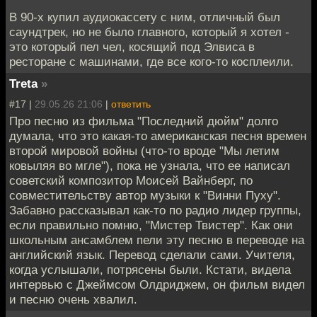
В 90-х купил аудиокассету с ним, отличный был
саундтрек, но не было главного, который я хотел -
это который пел чел, косящий под Элвиса в
ресторане с машинами, где все кого-то косплеили.
Treta
»
#17 |
29.05.26 21:06
|
ответить
Про песню из фильма "Последний дюйм" долго
думала, что это какая-то американская песня времен
второй мировой войны (что-то вроде "Мы летим
ковыляя во мгле"), пока не узнала, что ее написал
советский композитор Моисей Вайнберг, по
совместительству автор музыки к "Винни Пуху".
Забавно рассказывал как-то по радио лидер группы,
если правильно помню, "Мистер Твистер". Как они
школьным ансамблем пели эту песню в переводе на
английский язык. Перевод сделали сами. Учителя,
когда услышали, потрясены были. Кстати, видела
интервью с Джеймсом Олдриджем, он фильм видел
и песню очень хвалил.