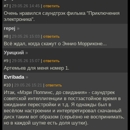
#7 |
29.05.26 14:45
|
ответить
Очень нравился саундтрэк фильма "Приключения
электроника".
repej
»
#8 |
29.05.26 15:03
|
ответить
Всё ждал, когда скажут о Эннио Морриконе...
Урицкий
»
#9 |
29.05.26 15:07
|
ответить
Артемьев для меня номер 1.
Evribada
»
#10 |
29.05.26 15:21
|
ответить
Итак, «Мэри Поппинс, до свидания» - саундтрек
советской интеллигенции в постзастойное время в
ожидании перестройки и т.д. Я однажды был в
весёлом настроении и интерпретировал скачанный
диск таким вот образом (серьёзно не воспринимать,
но в каждой шутке есть доля шутки).