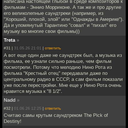
написана настоящей глыбой в среде композиторов к
фильмам - Эннио Морриконе. А так же и про другие
его великолепные саундтреки (например, из
"Хороший, плохой, злой" или "Однажды в Америке").
Да и упомянутый Тарантино "совал" и "пихал" его
музыку во многие свои фильмы))
Treta
»
#31 |
31.05.26 21:01
|
ответить
А вот еще один даже не саундтрек был, а музыка из
фильма, ее узнали сильно раньше, чем фильм
посмотрели. Потому что мелодию Нино Рота из
фильма "Крестный отец" передавали даже по
центральному радио в СССР, а сам фильм показали
уже после перестройки. Мне еще у Нино Рота очень
нравится музыка к "8 1/2".
Nadd
»
#32 |
01.06.26 12:25
|
ответить
Считаю самы крутым саундтреком The Pick of
Destiny!