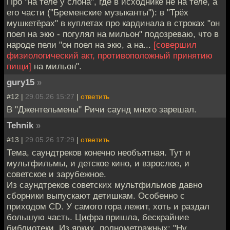
Про "на теле у слона", где в исходнике не на теле, а
его части ("Бременские музыканты"): в "Трёх
мушкетёрах" в куплетах про кардинала в строках "он
поел на экю - погулял на мильон" подозреваю, что в
народе пели "он поел на экю, а на...
[совершил
физиологический акт, противоположный принятию
пищи]
на мильон".
gury15
»
#12 |
29.05.26 15:27
|
ответить
В "Джентельмены" Ричи саунд много зарешал.
Tehnik
»
#13 |
29.05.26 17:29
|
ответить
Тема, саундтреков конечно необъятная. Тут и
мультфильмы, и детское кино, и взрослое, и
советское и зарубежное.
Из саундтреков советских мультфильмов давно
сборники выпускают детишкам. Особенно с
приходом CD. У самого гора лежит, хоть и раздал
большую часть. Цифра пришла, бескрайние
библиотеки. Из ярких, полнометражных: "Ну,