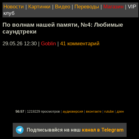
Новости
|
Картинки
|
Видео
|
Переводы
|
Магазин
|
VIP
клуб
По волнам нашей памяти, №4: Любимые
саундтреки
29.05.26 12:30
|
Goblin
|
41 комментарий
56:57
|
1219229 просмотров
|
аудиоверсия
|
вконтакте
|
rutube
|
дзен
Подписывайся на наш
канал в Telegram