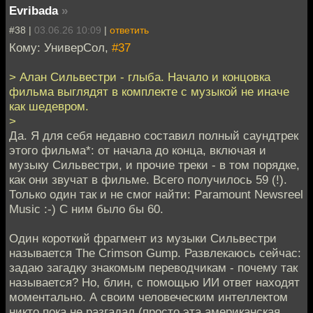
Evribada
»
#38 |
03.06.26 10:09
|
ответить
Кому: УниверСол,
#37
> Алан Сильвестри - глыба. Начало и концовка
фильма выглядят в комплекте с музыкой не иначе
как шедевром.
>
Да. Я для себя недавно составил полный саундтрек
этого фильма*: от начала до конца, включая и
музыку Сильвестри, и прочие треки - в том порядке,
как они звучат в фильме. Всего получилось 59 (!).
Только один так и не смог найти: Paramount Newsreel
Music :-) С ним было бы 60.
Один короткий фрагмент из музыки Сильвестри
называется The Crimson Gump. Развлекаюсь сейчас:
задаю загадку знакомым переводчикам - почему так
называется? Но, блин, с помощью ИИ ответ находят
моментально. А своим человеческим интеллектом
никто пока не разгадал (просто эта американская