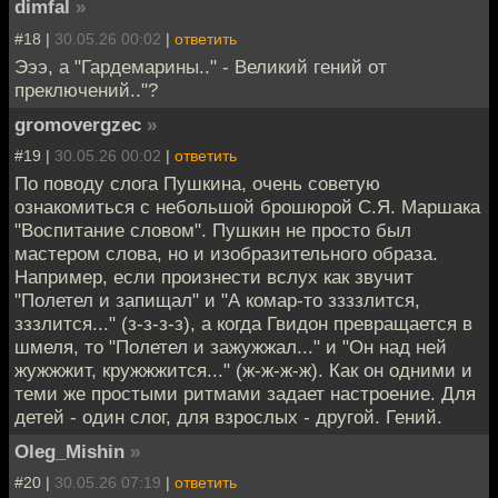
dimfal
»
#18 |
30.05.26 00:02
|
ответить
Эээ, а "Гардемарины.." - Великий гений от
преключений.."?
gromovergzec
»
#19 |
30.05.26 00:02
|
ответить
По поводу слога Пушкина, очень советую
ознакомиться с небольшой брошюрой С.Я. Маршака
"Воспитание словом". Пушкин не просто был
мастером слова, но и изобразительного образа.
Например, если произнести вслух как звучит
"Полетел и запищал" и "А комар-то ззззлится,
зззлится..." (з-з-з-з), а когда Гвидон превращается в
шмеля, то "Полетел и зажужжал..." и "Он над ней
жужжжит, кружжжится..." (ж-ж-ж-ж). Как он одними и
теми же простыми ритмами задает настроение. Для
детей - один слог, для взрослых - другой. Гений.
Oleg_Mishin
»
#20 |
30.05.26 07:19
|
ответить