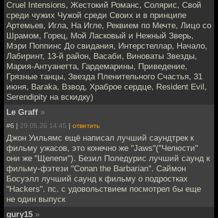
Cruel Intensions, Жестокий Романс, Солярис, Свой
среди чужих Чужой среди Своих и в принципе
Артемьев, Игла, На Игле, Реквием по Мечте, Лицо со
Шрамом, Горец, Мой Ласковый и Нежный Зверь,
Мэри Поппинс До свидания, Интерстеллар, Начало,
Лабиринт, 13-й район, Васаби, Виноваты Звезды,
Мария-Антуанетта, Гардемарины, Приведение,
Грязные танцы, Звезда Пленительного Счастья, 31
июня, Baraka, Взвод, Храброе сердце, Resident Evil,
Serendipity на вскидку)
Le Graff
»
#6 |
29.05.26 14:45
|
ответить
Джон Уильямс ещё написал лучший саундтрек к
фильму ужасов, это конечно же "Jaws"("Челюсти"
они же "Щелепи"). Безил Поледурис лучший саунд к
фильму-фэтези "Conan the Barbarian". Саймон
Босуэлл лучший саунд к фильму о подростках
"Hackers". пс. с удовольствием посмотрел бы еще
не один выпуск
gury15
»