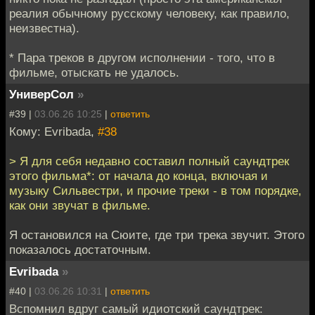
реалия обычному русскому человеку, как правило,
неизвестна).
* Пара треков в другом исполнении - того, что в
фильме, отыскать не удалось.
УниверСол
»
#39 |
03.06.26 10:25
|
ответить
Кому: Evribada,
#38
> Я для себя недавно составил полный саундтрек
этого фильма*: от начала до конца, включая и
музыку Сильвестри, и прочие треки - в том порядке,
как они звучат в фильме.
Я остановился на Сюите, где три трека звучит. Этого
показалось достаточным.
Evribada
»
#40 |
03.06.26 10:31
|
ответить
Вспомнил вдруг самый идиотский саундтрек: