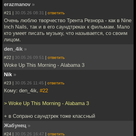
erazmanov
»
#21 |
30.05.26 08:31
|
ответить
Очень люблю творчество Трента Резнора - как в Nine
Inch Nails, так и в его саундтреках к фильмам. Мало
кто умеет писать музыку, что называется, со своим
лицом.
den_4ik
»
#22 |
30.05.26 09:51
|
ответить
Woke Up This Morning - Alabama 3
Nik
»
#23 |
30.05.26 11:45
|
ответить
Кому: den_4ik,
#22
> Woke Up This Morning - Alabama 3
+ в Сопрано саундтрек тоже классный
Жабунец
»
#24 |
30.05.26 16:47
|
ответить