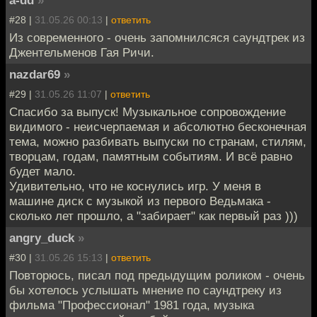
a-dd
»
#28 |
31.05.26 00:13
|
ответить
Из современного - очень запомнилсяся саундтрек из
Джентельменов Гая Ричи.
nazdar69
»
#29 |
31.05.26 11:07
|
ответить
Спасибо за выпуск! Музыкальное сопровождение
видимого - неисчерпаемая и абсолютно бесконечная
тема, можно разбивать выпуски по странам, стилям,
творцам, годам, памятным событиям. И всё равно
будет мало.
Удивительно, что не коснулись игр. У меня в
машине диск с музыкой из первого Ведьмака -
сколько лет прошло, а "забирает" как первый раз )))
angry_duck
»
#30 |
31.05.26 15:13
|
ответить
Повторюсь, писал под предыдущим роликом - очень
бы хотелось услышать мнение по саундтреку из
фильма "Профессионал" 1981 года, музыка