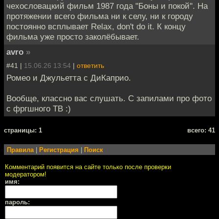
чехословацкий фильм 1987 года "Боны и покой". На
протяжении всего фильма ни к селу, ни к городу
постоянно всплывает Relax, don't do it. К концу
фильма уже просто заколёбывает.
avro
»
#41 |
15.06.26 13:54
|
ответить
Ромео и Джульетта с ДиКаприо.
Вообще, классно вас слушать. С запилами про фото
с фргшного ТВ :)
cтраницы: 1
всего: 41
Правила
|
Регистрация
|
Поиск
Комментарий появится на сайте только после проверки
модератором!
имя:
пароль: