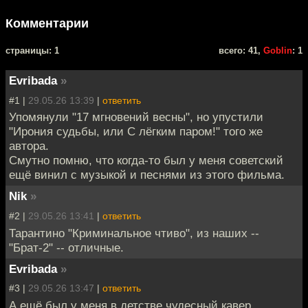
Комментарии
cтраницы: 1
всего: 41,
Goblin
: 1
Evribada
»
#1 |
29.05.26 13:39
|
ответить
Упомянули "17 мгновений весны", но упустили
"Ирония судьбы, или С лёгким паром!" того же
автора.
Смутно помню, что когда-то был у меня советский
ещё винил с музыкой и песнями из этого фильма.
Nik
»
#2 |
29.05.26 13:41
|
ответить
Тарантино "Криминальное чтиво", из наших --
"Брат-2" -- отличные.
Evribada
»
#3 |
29.05.26 13:47
|
ответить
А ещё был у меня в детстве чудесный кавер