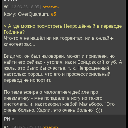
#6 |
13.06.26 18:05
|
ответить
Кому: OverQuantum,
#5
> А где можно посмотреть Непрощённый в переводе
Гоблина?
Что-то я не нашёл ни на торрентах, ни в онлайн-
кинотеатрах...
Видимо, он был наговорен, может и приклеен, но
найти его сейчас - утопия, как и Бойцовский клуб. А
жаль, это было бы счастье, т. к. Непрощённый
настолько хорош, что его и профессиональный
перевод не испортит.
По теме эфира о малолетнем дебиле про
пневматику - мне попадали в ногу из такого
пистолета, и, как говорил ковбой Мальборо, "Это
очень больно, Харли, это очень больно" :)))
PN
»
#7 |
14.06.26 22:13
|
ответить