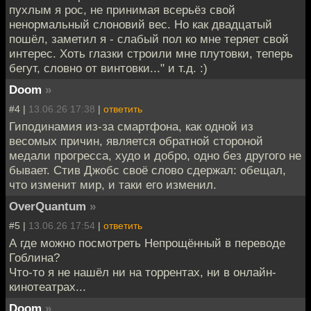
пухлым я рос, не принимая всерьёз свой
ненормальный слоновий вес. Но как двадцатый
пошёл, заметил я - слабый пол ко мне теряет свой
интерес. Хоть глазки строили мне плутовки, теперь
бегут, словно от винтовки..." и т.д. :)
Doom
»
#4 |
13.06.26 17:38
|
ответить
Гиподинамия из-за смартфона, как одной из
весомых причин, является обратной стороной
медали прогресса, худо и добро, одно без другого не
бывает. Стив Джобс своё слово сдержал: обещал,
что изменит мир, и таки его изменил.
OverQuantum
»
#5 |
13.06.26 17:54
|
ответить
А где можно посмотреть Непрощённый в переводе
Гоблина?
Что-то я не нашёл ни на торрентах, ни в онлайн-
кинотеатрах...
Doom
»