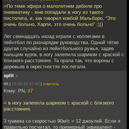
>По теме эфира о малолетнем дебиле про
пневматику - мне попадали в ногу из такого
пистолета, и, как говорил ковбой Мальборо, "Это
очень больно, Харли, это очень больно" :)))
Лет семнадцать назад играли с коллегами в
пейнтбол по разнарядке руководства. Одной тётке
другая случайно из пейнтбольного ружья, задев
пальцем курок, в ногу залепила шариком с краской с
близкого расстояния. Та орала так, что вороны с
деревьев в окрестностях послетали.
split
»
#8 |
15.06.26 07:40
|
ответить
Кому: PN,
#7
> в ногу залепила шариком с краской с близкого
расстояния.
3 грамма со скоростью 90м/c = 12 джоулей. Если я
правильно посчитал, то примерный эквивалент -