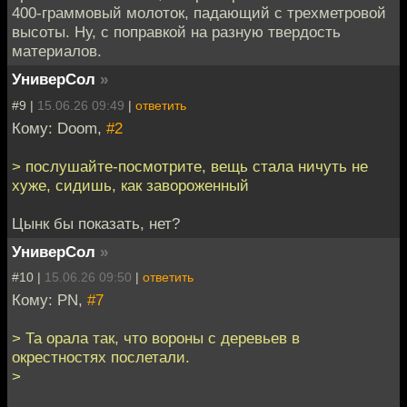
400-граммовый молоток, падающий с трехметровой
высоты. Ну, с поправкой на разную твердость
материалов.
УниверСол
»
#9 |
15.06.26 09:49
|
ответить
Кому: Doom,
#2
> послушайте-посмотрите, вещь стала ничуть не
хуже, сидишь, как завороженный
Цынк бы показать, нет?
УниверСол
»
#10 |
15.06.26 09:50
|
ответить
Кому: PN,
#7
> Та орала так, что вороны с деревьев в
окрестностях послетали.
>