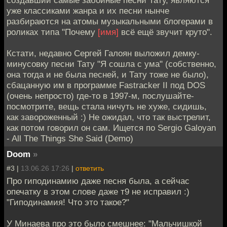
создавший самые забойные песни Тату, являются
уже классиками жанра и их песни нынче
разбираются на атомы музыкальными блогерами в
роликах типа "Почему
[имя]
всё ещё звучит круто".
Кстати, недавно Сергей Галоян выложил демку-
минусовку песни Тату "Я сошла с ума" (собственно,
она тогда и не была песней, и Тату тоже не было),
сбацанную им в программе Fastracker II под DOS
(очень непросто) где-то в 1997-м, послушайте-
посмотрите, вещь стала ничуть не хуже, сидишь,
как завороженный :) Не ожидал, что так выстрелит,
как потом говорил он сам. Ищется по Sergio Galoyan
- All The Things She Said (Demo)
Doom
»
#3 |
13.06.26 17:26
|
ответить
Про гиподинамию даже песня была, а сейчас
опечатку в этом слове даже т9 не исправил :)
"Гиподинамия! Что это такое?"
У Минаева про это было смешнее: "Мальчишкой