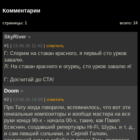
Комментарии
cтраницы: 1
всего: 14
SkyRiver
»
#1 |
13.06.26 11:42
|
ответить
Г: Спорим на стакан красного, я первый сто урков
завалю.
Л: На стакан красного и огурец, сто урков завалю я!
Г: Досчитай до СТА!
Doom
»
#2 |
13.06.26 14:08
|
ответить
Про Тату когда говорили, вспомнилось, что вот эти
гениальные композиторы и вообще мастера на все
руки конца 90-х - начала 00-х, такие, как Павел
Есеснин, создавший репертуары Hi-Fi, Шуры, и т. д.,
и сам певший сольники, и Сергей Галоян,