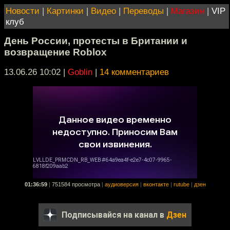
Новости
|
Картинки
|
Видео
|
Переводы
|
Магазин
|
VIP
клуб
День России, протесты в Британии и
возвращение Roblox
13.06.26 10:02
|
Goblin
|
14 комментариев
01:36:59
|
751584 просмотра
|
аудиоверсия
|
вконтакте
|
rutube
|
дзен
Подписывайся на канал в
Дзен