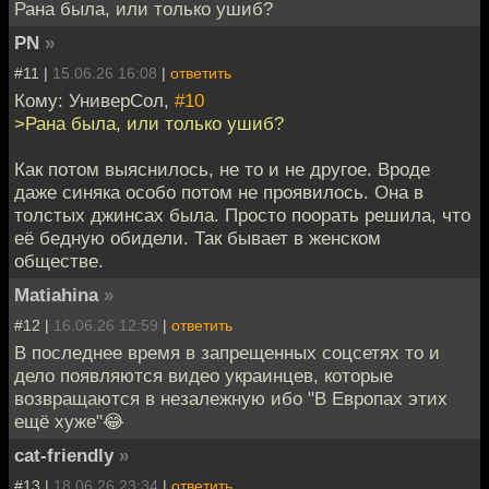
Рана была, или только ушиб?
PN
»
#11 |
15.06.26 16:08
|
ответить
Кому: УниверСол,
#10
>Рана была, или только ушиб?
Как потом выяснилось, не то и не другое. Вроде
даже синяка особо потом не проявилось. Она в
толстых джинсах была. Просто поорать решила, что
её бедную обидели. Так бывает в женском
обществе.
Matiahina
»
#12 |
16.06.26 12:59
|
ответить
В последнее время в запрещенных соцсетях то и
дело появляются видео украинцев, которые
возвращаются в незалежную ибо "В Европах этих
ещё хуже"😂
cat-friendly
»
#13 |
18.06.26 23:34
|
ответить