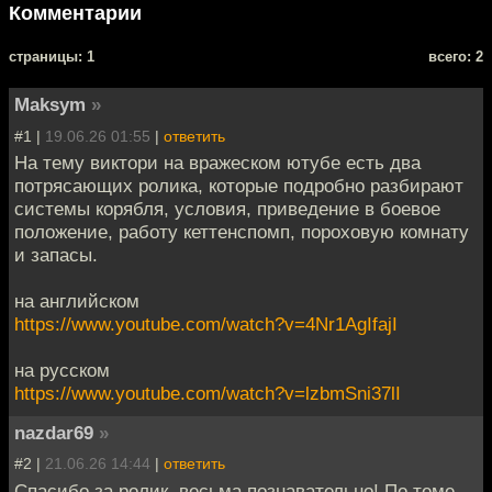
Комментарии
cтраницы: 1
всего: 2
Maksym
»
#1 |
19.06.26 01:55
|
ответить
На тему виктори на вражеском ютубе есть два
потрясающих ролика, которые подробно разбирают
системы корябля, условия, приведение в боевое
положение, работу кеттенспомп, пороховую комнату
и запасы.
на английском
https://www.youtube.com/watch?v=4Nr1AgIfajI
на русском
https://www.youtube.com/watch?v=lzbmSni37lI
nazdar69
»
#2 |
21.06.26 14:44
|
ответить
Спасибо за ролик, весьма познавательно! По теме