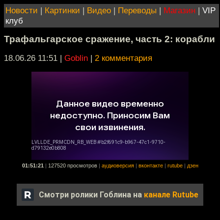
Новости
|
Картинки
|
Видео
|
Переводы
|
Магазин
|
VIP
клуб
Трафальгарское сражение, часть 2: корабли
18.06.26 11:51
|
Goblin
|
2 комментария
01:51:21
|
127520 просмотров
|
аудиоверсия
|
вконтакте
|
rutube
|
дзен
Смотри ролики Гоблина на
канале Rutube