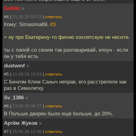
Goblin
»
#4 |
21.06.26 00:53
|
ответить
Кому: Simasima69,
#3
> ну про Екатерину-то фигню хохлятскую не несите.
ты с папой со своим так разговаривай, клоун - если
он у тебя есть
dustwmf
»
#5 |
21.06.26 19:53
|
ответить
С Бингом Клим Саныч неправ, его расстреляли как
раз в Семилетку.
Sv_1386
»
#6 |
23.06.26 08:27
|
ответить
В Польше дворян было ещё больше, до 20%.
Артём Жуков
»
#7 |
25.06.26 12:46
|
ответить