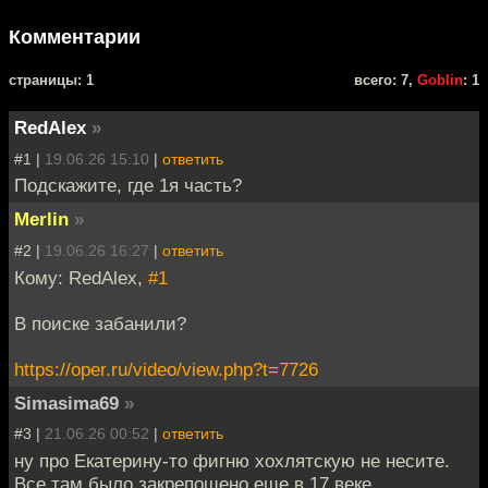
Комментарии
cтраницы: 1
всего: 7,
Goblin
: 1
RedAlex
»
#1 |
19.06.26 15:10
|
ответить
Подскажите, где 1я часть?
Merlin
»
#2 |
19.06.26 16:27
|
ответить
Кому: RedAlex,
#1
В поиске забанили?
https://oper.ru/video/view.php?t=7726
Simasima69
»
#3 |
21.06.26 00:52
|
ответить
ну про Екатерину-то фигню хохлятскую не несите.
Все там было закрепощено еще в 17 веке.