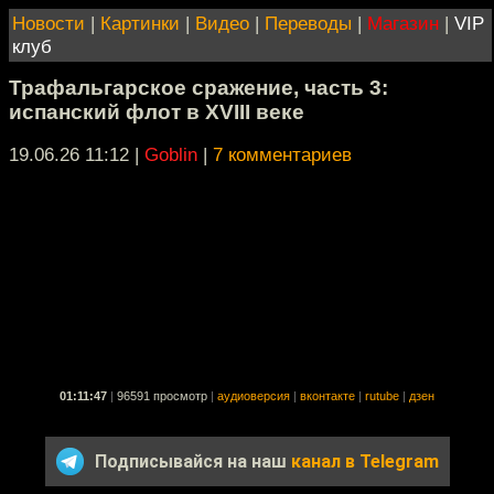
Новости
|
Картинки
|
Видео
|
Переводы
|
Магазин
|
VIP
клуб
Трафальгарское сражение, часть 3:
испанский флот в XVIII веке
19.06.26 11:12
|
Goblin
|
7 комментариев
01:11:47
|
96591 просмотр
|
аудиоверсия
|
вконтакте
|
rutube
|
дзен
Подписывайся на наш
канал в Telegram