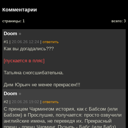
Комментарии
cтраницы: 1
всего: 3
Doom
»
#1 |
20.06.26 12:24
|
ответить
Как вы догадались???
[пускается в пляс]
Татьяна сногсшибательна.
Дим Юрьич не менее прекрасен!!!
Doom
»
#2 |
20.06.26 19:02
|
ответить
С принцем Чармингом история, как с Бабсом (или
Бабзом) в Прослушке, получается: просто озвучили
английские имена, не переведя их. Прекрасный
принц - принц Чарминг, Пузырь - Бабс (или Бабз).