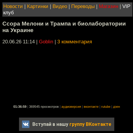
Новости
|
Картинки
|
Видео
|
Переводы
|
Магазин
|
VIP
клуб
Ссора Мелони и Трампа и биолаборатории
на Украине
20.06.26 11:14
|
Goblin
|
3 комментария
01:36:59
|
369545 просмотров
|
аудиоверсия
|
вконтакте
|
rutube
|
дзен
Вступай в нашу
группу ВКонтакте