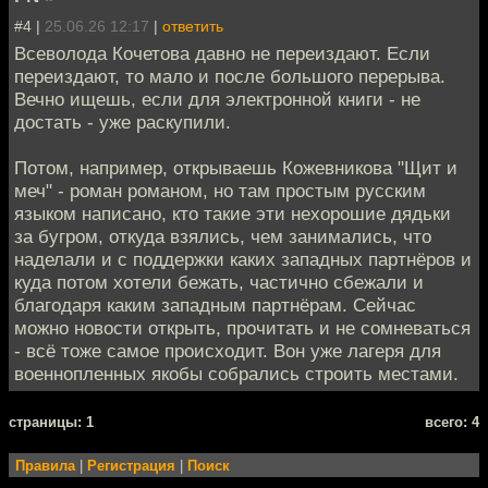
#4 |
25.06.26 12:17
|
ответить
Всеволода Кочетова давно не переиздают. Если
переиздают, то мало и после большого перерыва.
Вечно ищешь, если для электронной книги - не
достать - уже раскупили.
Потом, например, открываешь Кожевникова "Щит и
меч" - роман романом, но там простым русским
языком написано, кто такие эти нехорошие дядьки
за бугром, откуда взялись, чем занимались, что
наделали и с поддержки каких западных партнёров и
куда потом хотели бежать, частично сбежали и
благодаря каким западным партнёрам. Сейчас
можно новости открыть, прочитать и не сомневаться
- всё тоже самое происходит. Вон уже лагеря для
военнопленных якобы собрались строить местами.
cтраницы: 1
всего: 4
Правила
|
Регистрация
|
Поиск