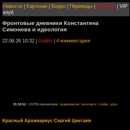
Новости
|
Картинки
|
Видео
|
Переводы
|
Магазин
|
VIP
клуб
Фронтовые дневники Константина
Симонова и идеология
22.06.26 10:32
|
Goblin
|
4 комментария
01:18:52
|
122759 просмотров
|
аудиоверсия
|
вконтакте
|
rutube
|
дзен
Красный Архивариус Сергей Цветаев