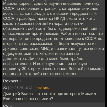
Майкла Карлея. Дядька изучил внешнюю политику
СССР по основным странам, с которыми активнее
всего пытался наладить отношения предвоенный
СССР и разобрал попытки НКИД сколотить хоть
какие-то союзы против Гитлера, и попытки
обезопасить себя хотя бы от одновременной войны
с несколькими противниками. Работа ценна тем, что
во-первых, он не предвзят по отношению к СССР, во-
вторых, когда рассказывает - берёт документы из
архивов советского МИД и сравнивает тут же всё это
с документами и отчётами иностранных
дипломатов. Лично для меня было крайне
познавательно. И вот ощущение про первую
половину 30-х прям очень точное. Все всё понимают,
но сделать что-либо почти невозможно.
Roxnert
»
#3 |
24.06.26 16:31
|
ответить
Дмитрий Быков - это не тот про которого Михаил
Елизаров песню сочинил?
PN
»